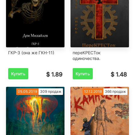
ГКР-3 (она же ГКН-11)
переКРЕСТок
одиночества.
Купить
$ 1.89
Купить
$ 1.48
05.05.2019
309 продаж
12.12.2018
366 продаж