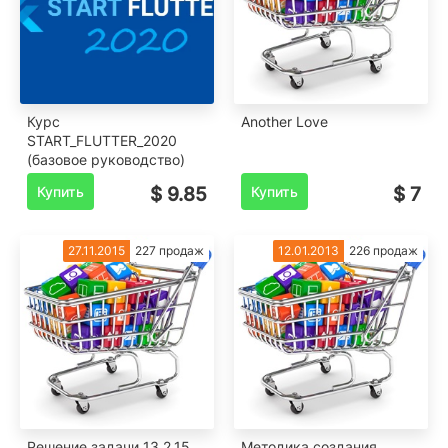
Курс
Another Love
START_FLUTTER_2020
(базовое руководство)
Купить
$ 9.85
Купить
$ 7
27.11.2015
227 продаж
12.01.2013
226 продаж
Решение задачи 13.2.15
Методика создания,