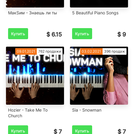
MaкSим - Знаешь ли ты
5 Beautiful Piano Songs
Купить
$ 6.15
Купить
$ 9
09.01.2021
762 продажи
03.02.2021
396 продаж
Hozier - Take Me To
Sia - Snowman
Church
Купить
$ 7
Купить
$ 7