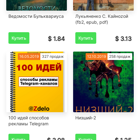
Ведомости Бульквариуса
Лукьяненко C. Кайноzой
(fb2, epub, pdf)
Купить
$ 1.84
Купить
$ 3.13
16.05.2019
327 продаж
12.10.2019
258 продаж
100 идей способов
Низший-2
рекламы Telegram
Купить
Купить