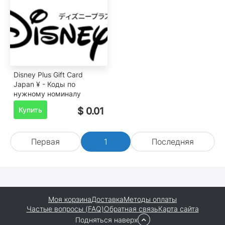
Disney Plus Gift Card
Japan ¥ - Коды по
нужному номиналу
Купить
$ 0.01
Первая
1
Последняя
Моя корзина
Доставка
Методы оплаты
Частые вопросы (FAQ)
Обратная связь
Карта сайта
Подняться наверх