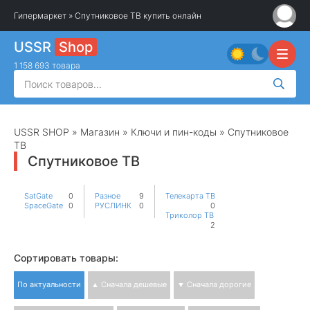
Гипермаркет
» Спутниковое ТВ купить онлайн
USSR
Shop
1 158 693 товара
USSR SHOP
»
Магазин
»
Ключи и пин-коды
» Спутниковое
ТВ
Спутниковое ТВ
SatGate
0
Разное
9
Телекарта ТВ
SpaceGate
0
РУСЛИНК
0
0
Триколор ТВ
2
Сортировать товары:
По актуальности
▲ Сначала дешевые
▼ Сначала дорогие