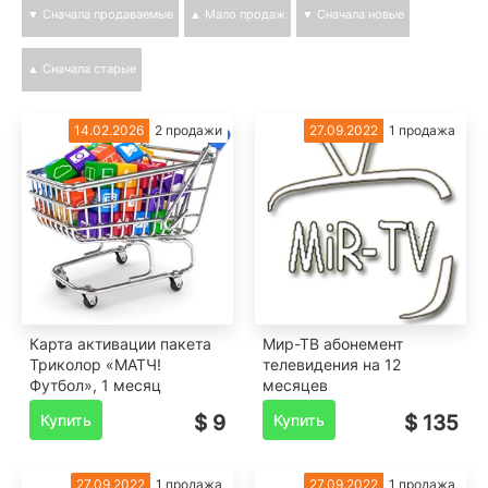
▼ Сначала продаваемые
▲ Мало продаж
▼ Сначала новые
▲ Сначала старые
14.02.2026
2 продажи
27.09.2022
1 продажа
Карта активации пакета
Мир-ТВ абонемент
Триколор «МАТЧ!
телевидения на 12
Футбол», 1 месяц
месяцев
Купить
$ 9
Купить
$ 135
27.09.2022
1 продажа
27.09.2022
1 продажа