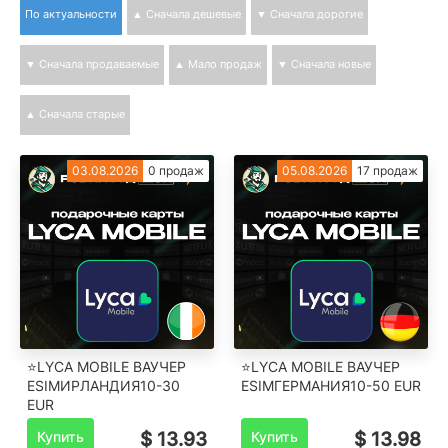
По актуальности
▲ Сначала дешевые
▼ Сначала дорогие
▼ Сначала продаваемые
▲ Мало продаж
▼ Сначала новые
▲ Сначала старые
03.08.2026
0 продаж
05.08.2026
17 продаж
⭐LYCA MOBILE ВАУЧЕР
⭐LYCA MOBILE ВАУЧЕР
ESIM️ИРЛАНДИЯ️10-30
ESIM️ГЕРМАНИЯ️10-50 EUR
EUR
Купить
$ 13.93
Купить
$ 13.98