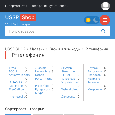
Гипермаркет
» IP-телефония купить онлайн
USSR
Shop
1 158 693 товара
USSR SHOP
»
Магазин
»
Ключи и пин-коды
» IP-телефония
IP-телефония
12VOIP
0
JustVoip
0
SkyWeb
1
Другое
5
1COM
0
Lycamobile
8
StreetLine
1
Евросвязь
0
ActionVoip.com
Nonoh
0
TELME
0
Евросеть
0
0
Pc-to-Phone
Voipcheap
0
Матрикс
BETAMAX
0
0
Voipdiscount
Телеком
DataForce
0
PhoneClub
0
0
0
FreeCall.com
Rynga.com
0
Webcalldirect
Метроком
0
0
Skype
0
0
Internetcalls
0
Дальсвязь
0
Сортировать товары: