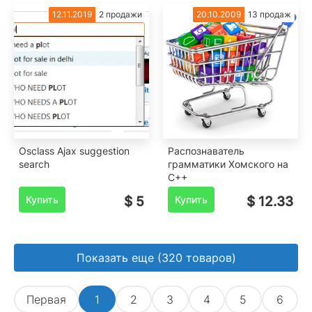
12.11.2019
2 продажи
20.10.2009
13 продаж
Osclass Ajax suggestion
Распознаватель
search
грамматики Хомского на
C++
Купить
$ 5
Купить
$ 12.33
Показать еще (320 товаров)
Первая
1
2
3
4
5
6