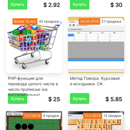
Купить
$ 2.92
Купить
$ 30
Более 10 лет
42 продажи
24.05.2016
21 продажа
PHP-функция для
Метод Гомори. Курсовая
перевода целого числа в
и исходники. C#.
число прописью (на
русском языке)
Купить
$ 25
Купить
$ 5.85
11.11.2013
6 продаж
11.11.2013
12 продаж