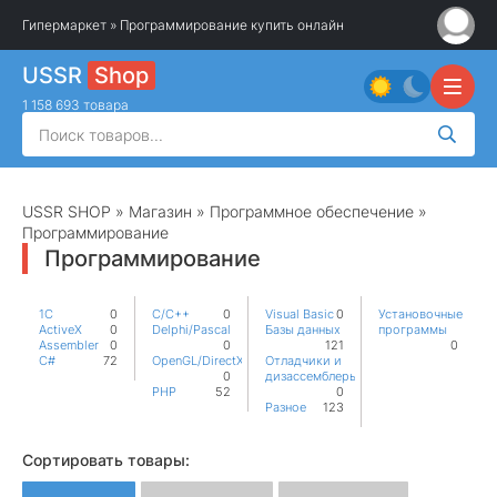
Гипермаркет
» Программирование купить онлайн
USSR
Shop
1 158 693 товара
USSR SHOP
»
Магазин
»
Программное обеспечение
»
Программирование
Программирование
1С
0
C/С++
0
Visual Basic
0
Установочные
ActiveX
0
Delphi/Pascal
Базы данных
программы
Assembler
0
0
121
0
C#
72
OpenGL/DirectX
Отладчики и
0
дизассемблеры
PHP
52
0
Разное
123
Сортировать товары: