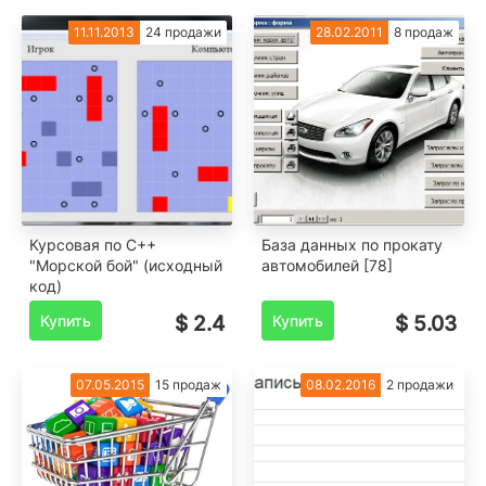
11.11.2013
24 продажи
28.02.2011
8 продаж
Курсовая по C++
База данных по прокату
"Морской бой" (исходный
автомобилей [78]
код)
Купить
$ 2.4
Купить
$ 5.03
07.05.2015
15 продаж
08.02.2016
2 продажи