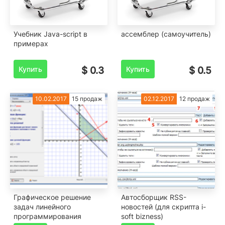
Учебник Java-script в
ассемблер (самоучитель)
примерах
Купить
$ 0.3
Купить
$ 0.5
10.02.2017
15 продаж
02.12.2017
12 продаж
Графическое решение
Aвтосборщик RSS-
задач линейного
новостей (для скрипта i-
программирования
soft bizness)