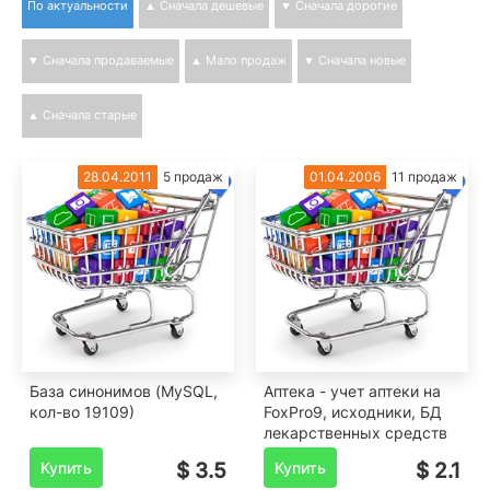
По актуальности
▲ Сначала дешевые
▼ Сначала дорогие
▼ Сначала продаваемые
▲ Мало продаж
▼ Сначала новые
▲ Сначала старые
28.04.2011
5 продаж
01.04.2006
11 продаж
База синонимов (MySQL,
Аптека - учет аптеки на
кол-во 19109)
FoxPro9, исходники, БД
лекарственных средств
Купить
$ 3.5
Купить
$ 2.1