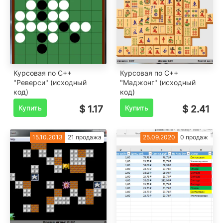
Курсовая по C++
Курсовая по C++
"Реверси" (исходный
"Маджонг" (исходный
код)
код)
Купить
$ 1.17
Купить
$ 2.41
15.10.2013
21 продажа
25.09.2020
0 продаж