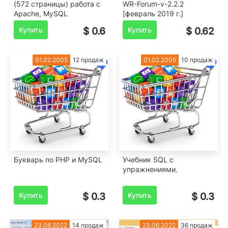
(572 страницы) работа с
WR-Forum-v-2.2.2
Apache, MySQL
[февраль 2019 г.]
Купить
$ 0.6
Купить
$ 0.62
01.02.2005
12 продаж
01.02.2005
10 продаж
Букварь по PHP и MySQL
Учебник SQL с
упражнениями.
Купить
$ 0.3
Купить
$ 0.3
23.06.2022
14 продаж
23.06.2022
36 продаж