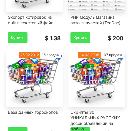
Экспорт котировок из
PHP модуль магазина
quik в текстовый файл
авто-запчастей (TecDoc)
Купить
$ 1.38
Купить
$ 200
25.02.2012
15 продаж
14.03.2005
107 продаж
База данных гороскопов
Скрипты 30
УНИКАЛЬНЫХ РУССКИХ
досок объявлений на
любую