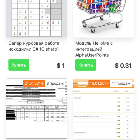
Сапер курсовая работа
Модуль HelloMe с
исходники C# (C sharp)
интеграцией
AlphaUserPoints
Купить
$ 1
Купить
$ 0.31
21.01.2014
8 продаж
16.01.2017
11 продаж