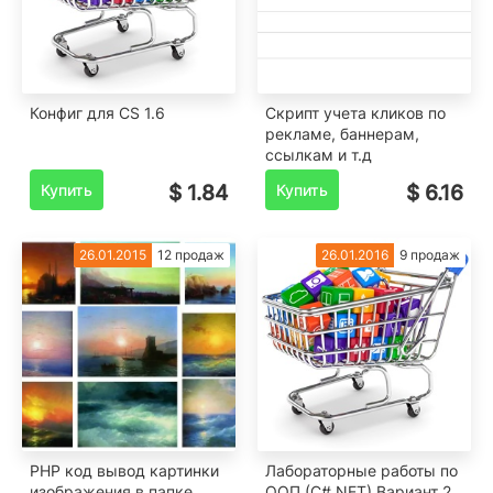
Конфиг для CS 1.6
Скрипт учета кликов по
рекламе, баннерам,
ссылкам и т.д
Купить
$ 1.84
Купить
$ 6.16
26.01.2015
12 продаж
26.01.2016
9 продаж
PHP код вывод картинки
Лабораторные работы по
изображения в папке
ООП (C#.NET) Вариант 2