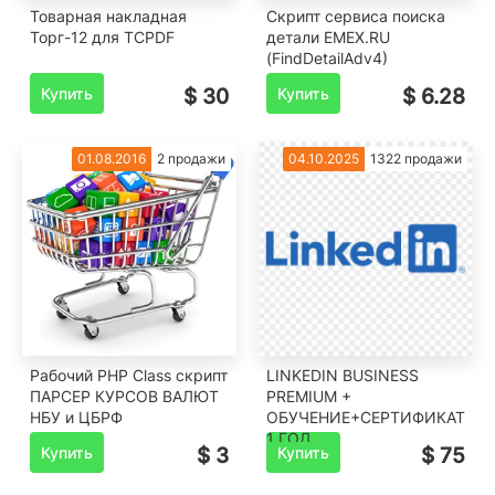
Товарная накладная
Скрипт сервиса поиска
Торг-12 для TCPDF
детали EMEX.RU
(FindDetailAdv4)
Купить
$ 30
Купить
$ 6.28
01.08.2016
2 продажи
04.10.2025
1322 продажи
Рабочий PHP Class скрипт
LINKEDIN BUSINESS
ПАРСЕР КУРСОВ ВАЛЮТ
PREMIUM +
НБУ и ЦБРФ
ОБУЧЕНИЕ+СЕРТИФИКАТ
1 ГОД
Купить
$ 3
Купить
$ 75