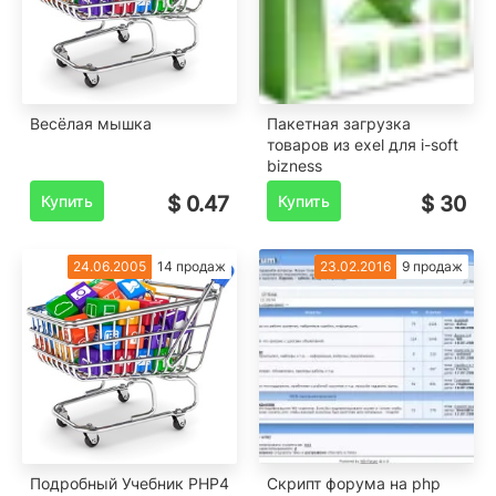
Весёлая мышка
Пакетная загрузка
товаров из exel для i-soft
bizness
Купить
$ 0.47
Купить
$ 30
24.06.2005
14 продаж
23.02.2016
9 продаж
Подробный Учебник PHP4
Скрипт форума на php