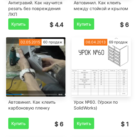
Антигравий. Как научится
Автовинил. Как клеить
резать без повреждения
между стойкой и крылом
ЛКП
Купить
$ 4.4
Купить
$ 6
02.05.2015
60 продаж
08.04.2013
69 продаж
Автовинил. Как клеить
Урок №60. (Уроки по
карбоновую пленку
SolidWorks)
Купить
$ 6
Купить
$ 1