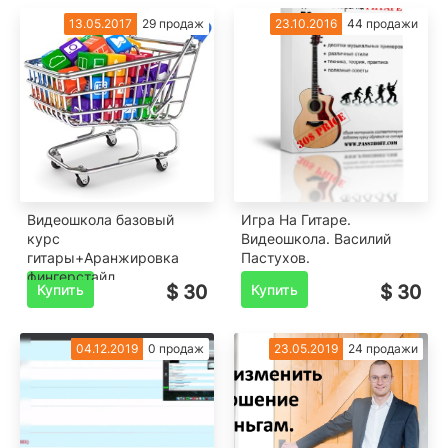
13.05.2017
29 продаж
23.10.2016
44 продажи
Видеошкола базовый
Игра На Гитаре.
курс
Видеошкола. Василий
гитары+Аранжировка
Пастухов.
фингерстайл
Купить
$ 30
Купить
$ 30
04.12.2019
0 продаж
23.05.2019
24 продажи