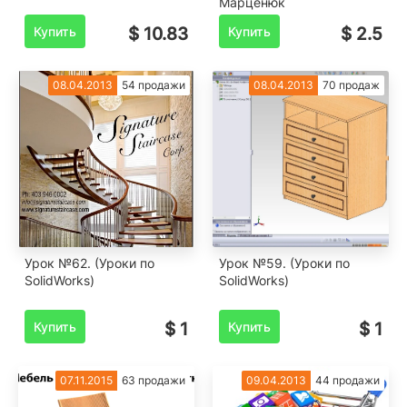
Марценюк
Купить
$ 10.83
Купить
$ 2.5
08.04.2013
54 продажи
08.04.2013
70 продаж
Урок №62. (Уроки по
Урок №59. (Уроки по
SolidWorks)
SolidWorks)
Купить
$ 1
Купить
$ 1
07.11.2015
63 продажи
09.04.2013
44 продажи