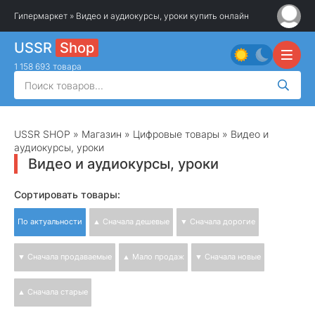
Гипермаркет
» Видео и аудиокурсы, уроки купить онлайн
USSR
Shop
1 158 693 товара
USSR SHOP
»
Магазин
»
Цифровые товары
» Видео и
аудиокурсы, уроки
Видео и аудиокурсы, уроки
Сортировать товары:
По актуальности
▲ Сначала дешевые
▼ Сначала дорогие
▼ Сначала продаваемые
▲ Мало продаж
▼ Сначала новые
▲ Сначала старые