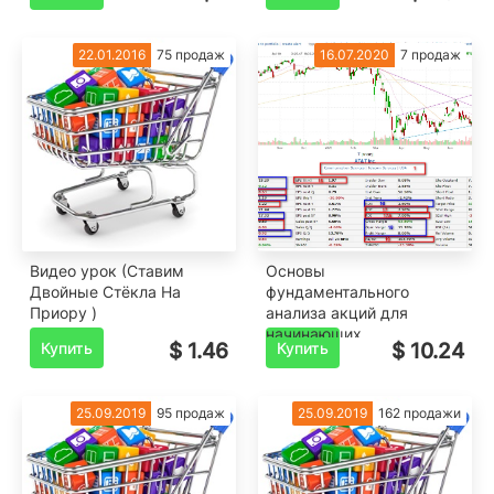
22.01.2016
75 продаж
16.07.2020
7 продаж
Видео урок (Ставим
Основы
Двойные Стёкла На
фундаментального
Приору )
анализа акций для
начинающих.
Купить
$ 1.46
Купить
$ 10.24
25.09.2019
95 продаж
25.09.2019
162 продажи