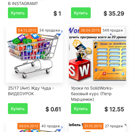
В INSTAGRAM?
Купить
$ 1
Купить
$ 35.29
04.12.2012
34 продажи
26.04.2015
549 продаж
25/17 (Ант) Жду Чуда -
Уроки по SolidWorks-
ВИДЕОУРОК
базовый курс (Петр
Марценюк)
Купить
$ 0.61
Купить
$ 12.55
09.04.2013
40 продаж
31.10.2015
27 продаж