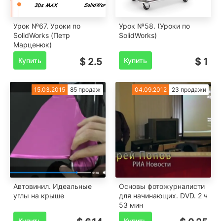
Урок №67. Уроки по
Урок №58. (Уроки по
SolidWorks (Петр
SolidWorks)
Марценюк)
Купить
$ 2.5
Купить
$ 1
15.03.2015
85 продаж
04.09.2012
23 продажи
Автовинил. Идеальные
Основы фотожурналисти
углы на крыше
для начинающих. DVD. 2 ч
53 мин
Купить
Купить