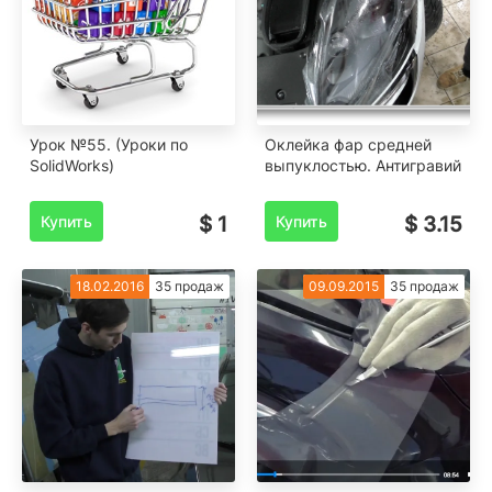
Урок №55. (Уроки по
Оклейка фар средней
SolidWorks)
выпуклостью. Антигравий
Купить
$ 1
Купить
$ 3.15
18.02.2016
35 продаж
09.09.2015
35 продаж