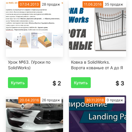
07.04.2013
28 продаж
11.06.2016
35 продаж
Урок №63. (Уроки по
Ковка в SolidWorks.
SolidWorks)
Ворота кованые от А до Я
Купить
$ 2
Купить
$ 3
20.04.2016
26 продаж
30.11.2018
0 продаж