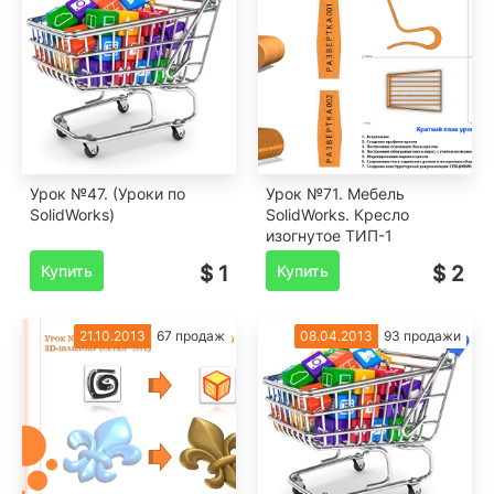
Урок №47. (Уроки по
Урок №71. Мебель
SolidWorks)
SolidWorks. Кресло
изогнутое ТИП-1
Купить
$ 1
Купить
$ 2
21.10.2013
67 продаж
08.04.2013
93 продажи