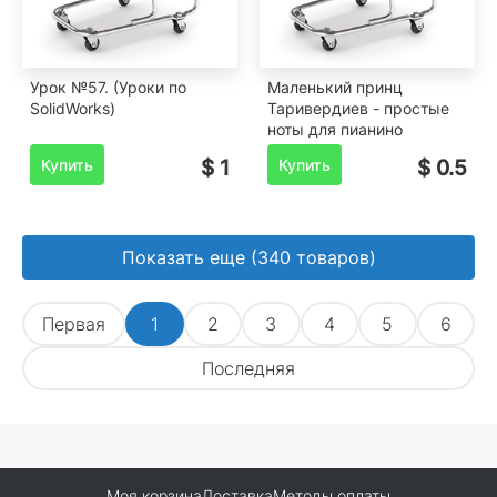
Урок №57. (Уроки по
Маленький принц
SolidWorks)
Таривердиев - простые
ноты для пианино
Купить
$ 1
Купить
$ 0.5
Показать еще (340 товаров)
Первая
1
2
3
4
5
6
Последняя
Моя корзина
Доставка
Методы оплаты