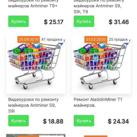
майнеров Antminer T9+
майнеров Antminer S9,
S9i, T9
Купить
$ 25.17
Купить
$ 31.46
25.09.2019
41 продажа
01.03.2020
25 продаж
Видеоуроки по ремонту
Ремонт AladdinMiner T1
майнеров Antminer S9,
майнеров.
S9i
Купить
$ 18.88
Купить
$ 24.34