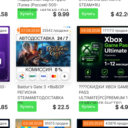
iTunes (Россия) 500-
STEAM•RU️
15000 руб. НИЗКАЯ ЦЕНА
.58
Купить
$ 9.99
Купить
$ 42.2
одаж
07.08.2026
25542 продажи
04.08.2026
111173 продаж
00-
Baldur's Gate 3 +ВЫБОР
????СКИДКИ XBOX GAM
РЕГИОНА
PASS
STEAM️АВТОДОСТАВКА
ULTIMATE|PC|PREMIUM 1
0%
12 МЕСЯЦЕВ БЫСТРО
.85
Купить
$ 22.5
Купить
$ 4.9
одаж
03.08.2026
65515 продаж
02.05.2026
43876 прода