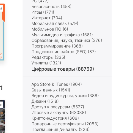
PC (477)
Безопасность (458)
и
Игры (1771)
Интернет (704)
Мобильная связь (579)
Мобильное ПО (6)
Мультимедиа и графика (1681)
Образование, наука, техника (376)
Программирование (368)
Продвижение сайтов (SEO) (87)
Редакторы (335)
Утилиты (1321)
Цифровые товары (88769)
App Store & iTunes (1904)
91
Базы данных (1541)
Видео и аудиокурсы, уроки (388)
Дизайн (1518)
ж
Доступ к ресурсам (8527)
Игровые аккаунты (63088)
Криптоиндустрия (609)
Подарочные сертификаты (2083)
Приглашения /инвайты (226)