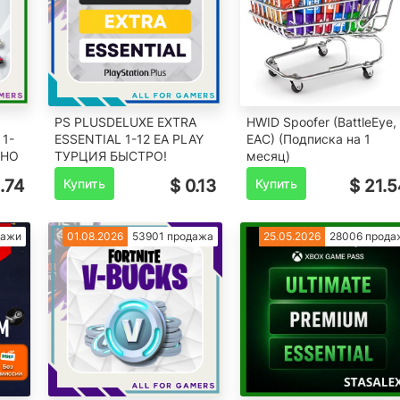
PS PLUSDELUXE EXTRA
HWID Spoofer (BattleEye,
 1-
ESSENTIAL 1-12 EA PLAY
EAC) (Подписка на 1
ЖНО
ТУРЦИЯ БЫСТРО!
месяц)
1.74
Купить
$ 0.13
Купить
$ 21.5
дажи
01.08.2026
53901 продажа
25.05.2026
28006 прода