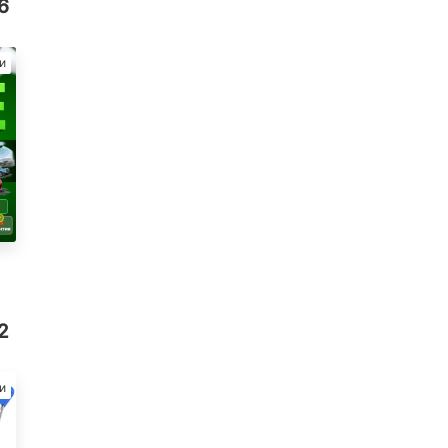
6
и
62
и