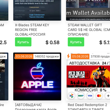
EAM
X-Blades STEAM KEY
STEAM WALLET GIFT
REGION FREE
CARD 5$ НЕ GLOBAL (СМ
GLOBAL+РОССИЯ
ОПИСАНИЕ)
2.5
Купить
$ 0.58
Купить
$ 5.
одаж
03.06.2026
148352 продажи
05.08.2026
37938 прода
ire
[АВТОВЫДАЧА]
Red Dead Redemption 2
Подарочная карта Apple
STANDARD\ULTIMATE