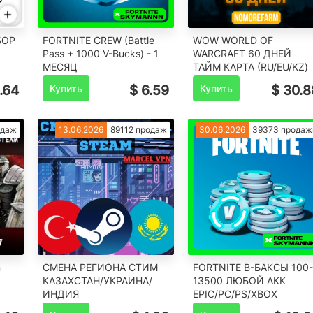
БОР
FORTNITE CREW (Battle
WOW WORLD OF
Pass + 1000 V-Bucks) - 1
WARCRAFT 60 ДНЕЙ
МЕСЯЦ
ТАЙМ КАРТА (RU/EU/KZ)
.64
Купить
$ 6.59
Купить
$ 30.8
одаж
13.06.2026
89112 продаж
30.06.2026
39373 продаж
n
СМЕНА РЕГИОНА СТИМ
FORTNITE В-БАКСЫ 100-
КАЗАХСТАН/УКРАИНА/
13500 ЛЮБОЙ АКК
ИНДИЯ
EPIC/PC/PS/XBOX