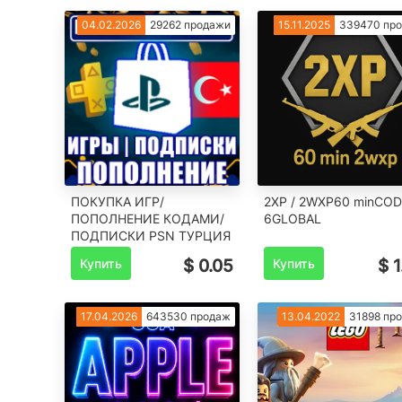
04.02.2026
29262 продажи
15.11.2025
339470 пр
ПОКУПКА ИГР/
2XP / 2WXP60 minCOD
ПОПОЛНЕНИЕ КОДАМИ/
6GLOBAL
ПОДПИСКИ PSN ТУРЦИЯ
Купить
$ 0.05
Купить
$ 1
17.04.2026
643530 продаж
13.04.2022
31898 пр