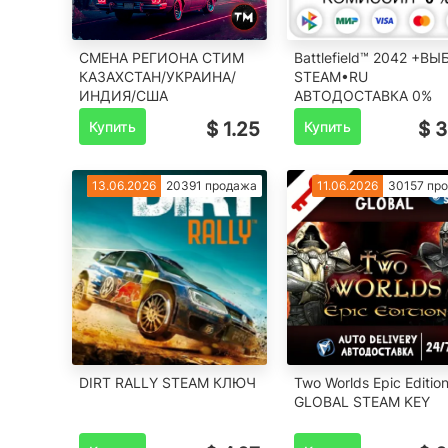
СМЕНА РЕГИОНА СТИМ
Battlefield™ 2042 +ВЫ
КАЗАХСТАН/УКРАИНА/
STEAM•RU
ИНДИЯ/США
️АВТОДОСТАВКА 0%
Купить
$ 1.25
Купить
$ 3
13.06.2026
20391 продажа
11.06.2026
30157 пр
DIRT RALLY STEAM КЛЮЧ
Two Worlds Epic Editio
GLOBAL STEAM KEY