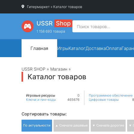
Гипермаркет
» Каталог товаров
USSR
Shop
1 158 693 товара
Главная
Игры
Каталог
Доставка
Оплата
Гаран
USSR SHOP
»
Магазин
»
Каталог товаров
Игровые ресурсы
0
Программное обеспечение
Ключи и пин-коды
465676
Цифровые товары
Сортировать товары:
По актуальности
▲ Сначала дешевые
▼ Сначала дорогие
▼ 