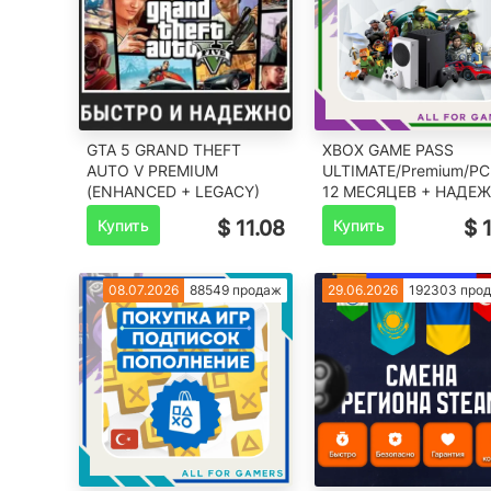
GTA 5 GRAND THEFT
XBOX GAME PASS
AUTO V PREMIUM
ULTIMATE/Premium/PC
(ENHANCED + LEGACY)
12 МЕСЯЦЕВ + НАДЕ
Купить
$ 11.08
Купить
$ 
08.07.2026
88549 продаж
29.06.2026
192303 про