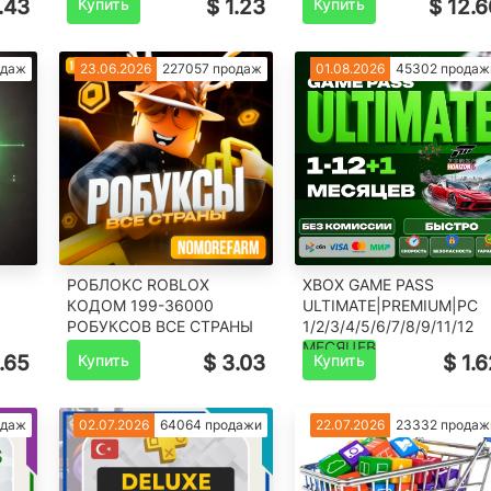
.43
Купить
$ 1.23
Купить
$ 12.6
одаж
23.06.2026
227057 продаж
01.08.2026
45302 продаж
РОБЛОКС ROBLOX
XBOX GAME PASS
КОДОМ 199-36000
ULTIMATE|PREMIUM|PC
РОБУКСОВ ВСЕ СТРАНЫ
1/2/3/4/5/6/7/8/9/11/12
МЕСЯЦЕВ
.65
Купить
$ 3.03
Купить
$ 1.
одаж
02.07.2026
64064 продажи
22.07.2026
23332 продаж