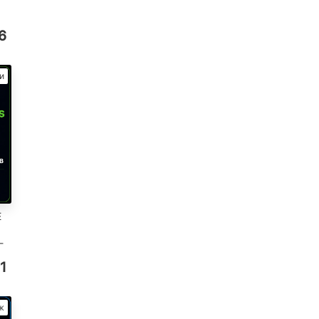
6
и
E
-
1
ж