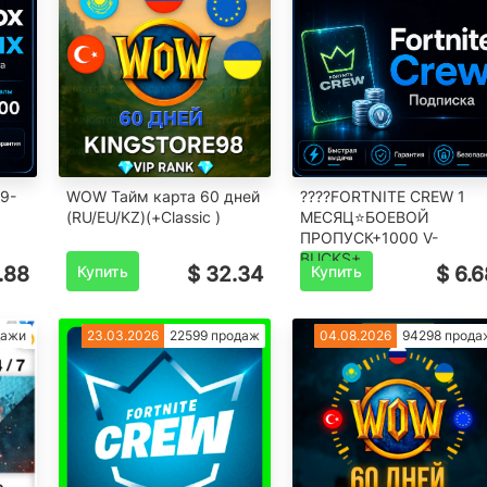
9-
WOW Тайм карта 60 дней
????FORTNITE CREW 1
(RU/EU/KZ)(+Classic )
МЕСЯЦ⭐БОЕВОЙ
ПРОПУСК+1000 V-
BUCKS+
.88
Купить
$ 32.34
Купить
$ 6.6
дажи
23.03.2026
22599 продаж
04.08.2026
94298 прода