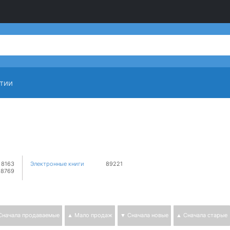
тии
8163
Электронные книги
89221
88769
Сначала продаваемые
▲ Мало продаж
▼ Сначала новые
▲ Сначала старые