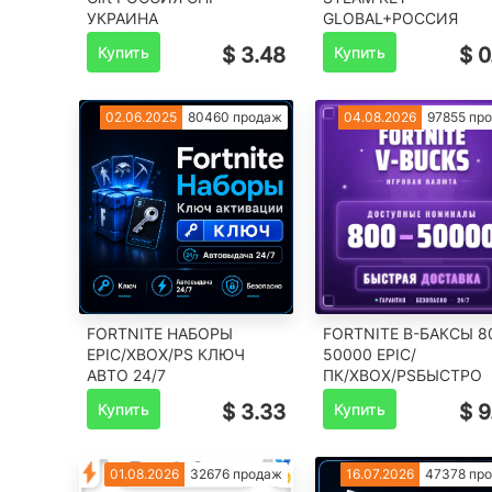
️УКРАИНА
GLOBAL+РОССИЯ
Купить
$ 3.48
Купить
$ 0
02.06.2025
80460 продаж
04.08.2026
97855 пр
FORTNITE НАБОРЫ
FORTNITE В-БАКСЫ 8
EPIC/XBOX/PS КЛЮЧ
50000 EPIC/
АВТО 24/7
ПК/XBOX/PSБЫСТРО
Купить
$ 3.33
Купить
$ 9
01.08.2026
32676 продаж
16.07.2026
47378 пр