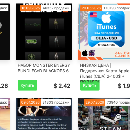
одаж
16.09.2025
46352 продажи
20.05.2026
170193 продаж
НАБОР MONSTER ENERGY
НИЗКАЯ ЦЕНА |
BUNDLECoD BLACKOPS 6
Подарочная Карта Apple
iTunes (США) 2-100$ +
ПОДАРОК
.26
Купить
$ 2.42
Купить
$ 1.
одаж
09.01.2026
31303 продажи
29.07.2026
73940 прода