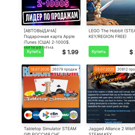
[АВТОВЫДАЧА]
LEGO The Hobbit (ST
Подарочная карта Apple
KEY/REGION FREE)
iTunes (США) 2-1000$.
НИЗКАЯ ЦЕНА
Купить
$ 1.99
Купить
$ 
18.07.2026
26379 продаж
05.07.2025
20812 пр
Tabletop Simulator STEAM
Jagged Alliance 2 Wildf
Gift ️РОССИЯ ️СНГ
STEAM KEY