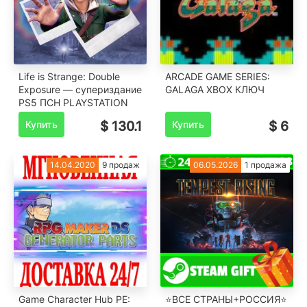
Life is Strange: Double
ARCADE GAME SERIES:
Exposure — супериздание
GALAGA XBOX КЛЮЧ
PS5 ПСН PLAYSTATION
Купить
$ 130.1
Купить
$ 6
14.04.2020
9 продаж
06.05.2026
1 продажа
Game Character Hub PE:
⭐️ВСЕ СТРАНЫ+РОССИЯ⭐️