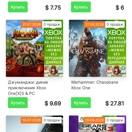
Купить
$ 7.75
Купить
$ 6
31.07.2026
0 продаж
27.06.2026
0 продаж
Джуманджи: дикие
Warhammer: Chaosbane
приключения Xbox
Xbox One
One|X|S & PC
Купить
$ 9.69
Купить
$ 27.81
10.07.2026
0 продаж
29.06.2026
0 продаж