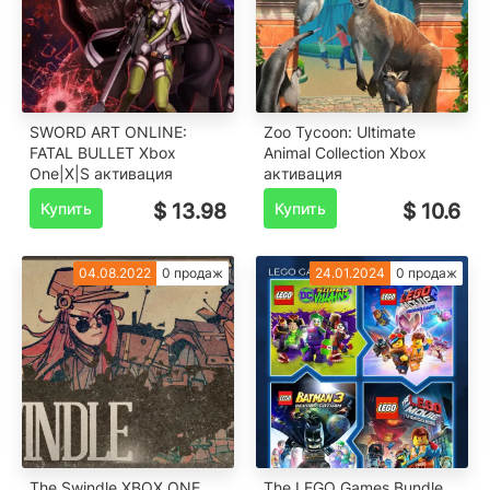
SWORD ART ONLINE:
Zoo Tycoon: Ultimate
FATAL BULLET Xbox
Animal Collection Xbox
One|X|S активация
активация
Купить
$ 13.98
Купить
$ 10.6
04.08.2022
0 продаж
24.01.2024
0 продаж
The Swindle XBOX ONE
The LEGO Games Bundle