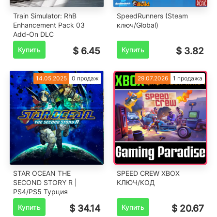
Train Simulator: RhB
SpeedRunners (Steam
Enhancement Pack 03
ключ/Global)
Add-On DLC
Купить
$ 6.45
Купить
$ 3.82
14.05.2025
0 продаж
29.07.2026
1 продажа
STAR OCEAN THE
SPEED CREW XBOX
SECOND STORY R |
КЛЮЧ/КОД
PS4/PS5 Турция
Купить
$ 34.14
Купить
$ 20.67