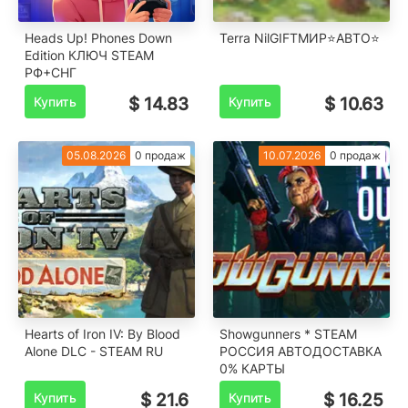
Heads Up! Phones Down
Terra NilGIFTМИР⭐️АВТО⭐️
Edition КЛЮЧ STEAM
РФ+СНГ
Купить
$ 14.83
Купить
$ 10.63
05.08.2026
0 продаж
10.07.2026
0 продаж
Hearts of Iron IV: By Blood
Showgunners * STEAM
Alone DLC - STEAM RU
РОССИЯ АВТОДОСТАВКА
0% КАРТЫ
Купить
$ 21.6
Купить
$ 16.25