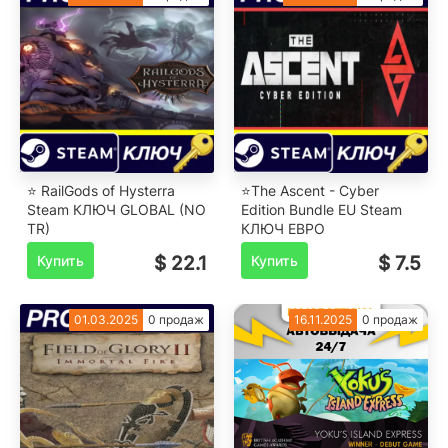
⭐ RailGods of Hysterra
⭐The Ascent - Cyber
Steam КЛЮЧ GLOBAL (NO
Edition Bundle EU Steam
TR)
КЛЮЧ ЕВРО
Купить
$ 22.1
Купить
$ 7.5
01.03.2025
0 продаж
16.11.2025
0 продаж