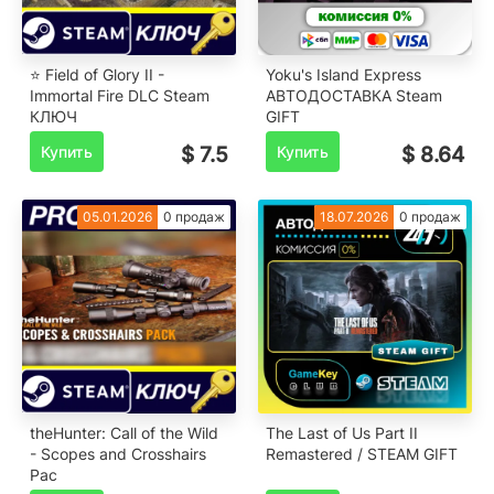
⭐ Field of Glory II -
Yoku's Island Express
Immortal Fire DLC Steam
АВТОДОСТАВКА Steam
КЛЮЧ
GIFT
Купить
$ 7.5
Купить
$ 8.64
05.01.2026
0 продаж
18.07.2026
0 продаж
theHunter: Call of the Wild
The Last of Us Part II
- Scopes and Crosshairs
Remastered / STEAM GIFT
Pac