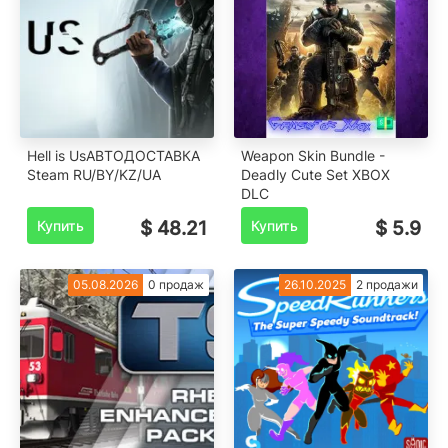
Hell is UsАВТОДОСТАВКА
️Weapon Skin Bundle -
Steam RU/BY/KZ/UA
Deadly Cute Set XBOX
DLC
Купить
$ 48.21
Купить
$ 5.9
05.08.2026
0 продаж
26.10.2025
2 продажи