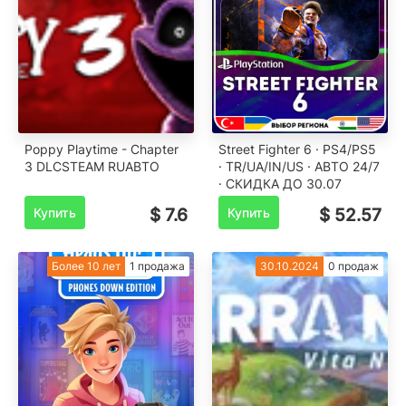
Poppy Playtime - Chapter
Street Fighter 6 · PS4/PS5
3 DLCSTEAM RU️АВТО
· TR/UA/IN/US · АВТО 24/7
· СКИДКА ДО 30.07
Купить
$ 7.6
Купить
$ 52.57
Более 10 лет
1 продажа
30.10.2024
0 продаж