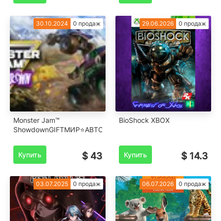
30.10.2024
0 продаж
29.06.2026
0 продаж
Monster Jam™
️BioShock XBOX
ShowdownGIFTМИР⭐️АВТО⭐️
Купить
$ 43
Купить
$ 14.3
03.07.2025
0 продаж
06.07.2026
0 продаж