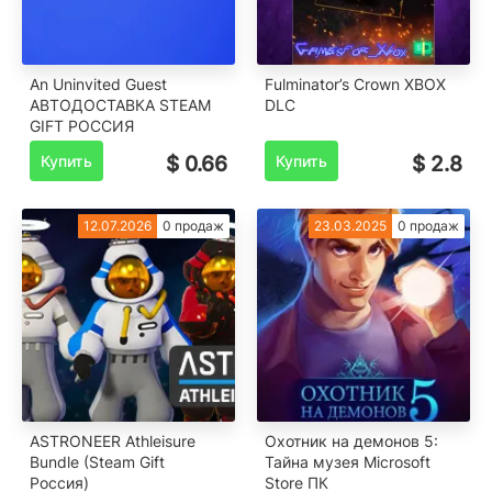
An Uninvited Guest
️Fulminator’s Crown XBOX
АВТОДОСТАВКА STEAM
DLC
GIFT РОССИЯ
Купить
$ 0.66
Купить
$ 2.8
12.07.2026
0 продаж
23.03.2025
0 продаж
ASTRONEER Athleisure
Охотник на демонов 5:
Bundle (Steam Gift
Тайна музея Microsoft
Россия)
Store ПК