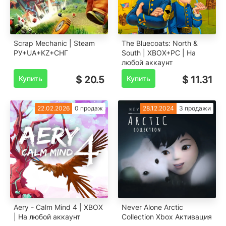
Scrap Mechanic | Steam
The Bluecoats: North &
РУ+UA+KZ+СНГ
South | XBOX+PC | На
любой аккаунт
Купить
$ 20.5
Купить
$ 11.31
22.02.2026
0 продаж
28.12.2024
3 продажи
Aery - Calm Mind 4 | XBOX
Never Alone Arctic
| На любой аккаунт
Collection Xbox Активация