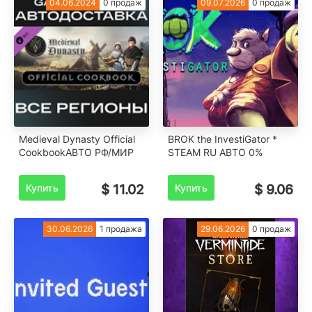
04.06.2024
0 продаж
09.07.2026
0 продаж
Medieval Dynasty Official
BROK the InvestiGator *
CookbookАВТО РФ/МИР
STEAM RU АВТО 0%
Купить
$ 11.02
Купить
$ 9.06
30.06.2026
1 продажа
29.06.2026
0 продаж