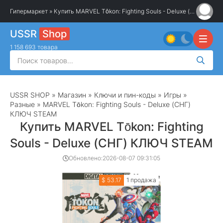
Гипермаркет
» Купить MARVEL Tōkon: Fighting Souls - Deluxe (СНГ) КЛЮЧ STEAM
USSR
Shop
1 158 693 товара
USSR SHOP
»
Магазин
»
Ключи и пин-коды
»
Игры
»
Разные
» MARVEL Tōkon: Fighting Souls - Deluxe (СНГ)
КЛЮЧ STEAM
Купить MARVEL Tōkon: Fighting
Souls - Deluxe (СНГ) КЛЮЧ STEAM
Обновлено:
2026-08-07 09:31:05
$ 53.17
1 продажа