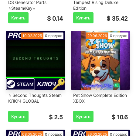
DS Generator Parts
Tempest Rising Deluxe
⭐Steam\Key⭐
Edition
Купить
$ 0.14
Купить
$ 35.42
10.02.2025
0 продаж
29.06.2026
0 продаж
⭐ Second Thoughts Steam
️Pet Show Complete Edition
КЛЮЧ GLOBAL
XBOX
Купить
$ 2.5
Купить
$ 10.6
08.05.2025
0 продаж
26.02.2025
0 продаж