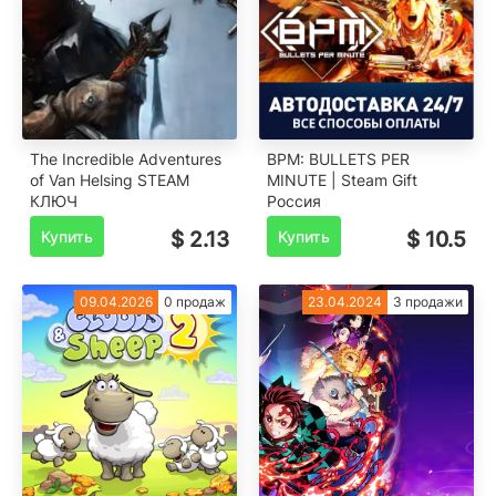
The Incredible Adventures
BPM: BULLETS PER
of Van Helsing STEAM
MINUTE | Steam Gift
КЛЮЧ
Россия
Купить
$ 2.13
Купить
$ 10.5
09.04.2026
0 продаж
23.04.2024
3 продажи