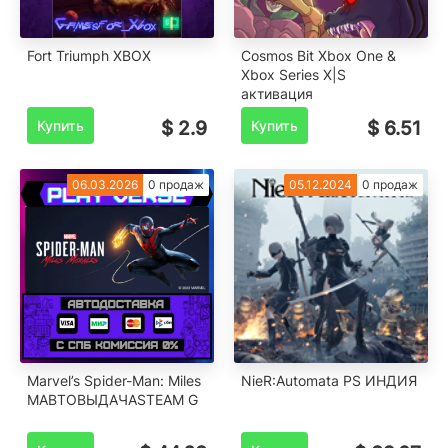
️Fort Triumph XBOX
Cosmos Bit Xbox One &
Xbox Series X|S
активация
Купить
$ 2.9
Купить
$ 6.51
06.03.2026
0 продаж
05.12.2024
0 продаж
Marvel’s Spider-Man: Miles
NieR:Automata PS ИНДИЯ
MАВТОВЫДАЧАSTEAM G