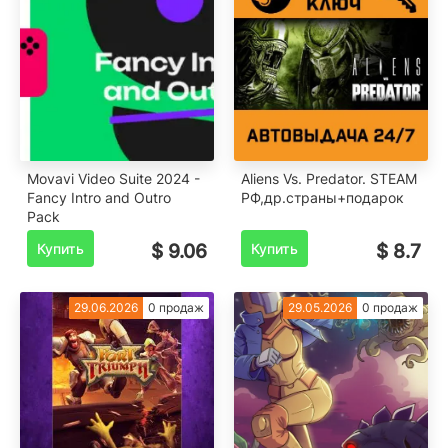
Movavi Video Suite 2024 -
Aliens Vs. Predator. STEAM
Fancy Intro and Outro
РФ,др.страны+подарок
Pack
Купить
$ 9.06
Купить
$ 8.7
29.06.2026
0 продаж
29.05.2026
0 продаж