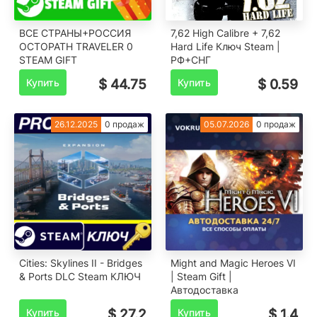
️ВСЕ СТРАНЫ+РОССИЯ
7,62 High Calibre + 7,62
OCTOPATH TRAVELER 0
Hard Life Ключ Steam |
STEAM GIFT
РФ+СНГ
Купить
$ 44.75
Купить
$ 0.59
26.12.2025
0 продаж
05.07.2026
0 продаж
Cities: Skylines II - Bridges
Might and Magic Heroes VI
& Ports DLC Steam КЛЮЧ
| Steam Gift |
Автодоставка
Купить
$ 27.2
Купить
$ 1.4