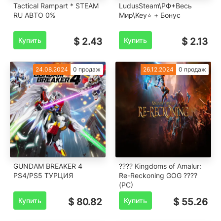
Tactical Rampart * STEAM
LudusSteam\РФ+Весь
RU АВТО 0%
Мир\Key⭐ + Бонус
Купить
$ 2.43
Купить
$ 2.13
24.08.2024
0 продаж
26.12.2024
0 продаж
GUNDAM BREAKER 4
???? Kingdoms of Amalur:
PS4/PS5 ТУРЦИЯ
Re-Reckoning GOG ????
(PC)
Купить
$ 80.82
Купить
$ 55.26