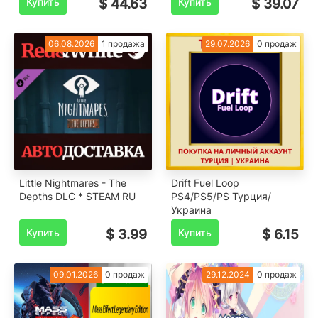
Купить
$ 44.63
Купить
$ 39.07
06.08.2026
1 продажа
29.07.2026
0 продаж
Little Nightmares - The
Drift Fuel Loop
Depths DLC * STEAM RU
PS4/PS5/PS Турция/
Украина
Купить
$ 3.99
Купить
$ 6.15
09.01.2026
0 продаж
29.12.2024
0 продаж