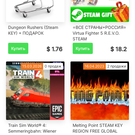
Dungeon Rushers (Steam
⭐️ВСЕ СТРАНЫ+РОССИЯ⭐️
KEY) + ПОДАРОК
Virtua Fighter 5 R.E.V.O.
STEAM
Купить
$ 1.76
Купить
$ 18.2
15.03.2026
0 продаж
16.04.2023
2 продажи
Train Sim World® 4:
Melting Point STEAM KEY
Semmeringbahn: Wiener
REGION FREE GLOBAL