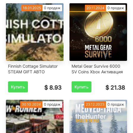
18.01.2025
0 продаж
20.11.2024
0 продаж
Finnish Cottage Simulator
Metal Gear Survive 6000
STEAM GIFT АВТО
SV Coins Xbox Активация
Купить
$ 8.93
Купить
$ 21.38
30.10.2024
0 продаж
23.12.2023
0 продаж