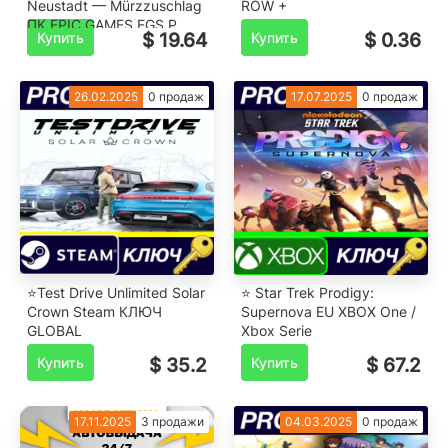
Neustadt — Mürzzuschlag
ROW +
ПК EPIC GAMES EGS P
Купить
$ 19.64
Купить
$ 0.36
26.02.2025
0 продаж
17.07.2025
0 продаж
⭐Test Drive Unlimited Solar
⭐ Star Trek Prodigy:
Crown Steam КЛЮЧ
Supernova EU XBOX One /
GLOBAL
Xbox Serie
Купить
$ 35.2
Купить
$ 67.2
17.11.2025
3 продажи
04.03.2025
0 продаж