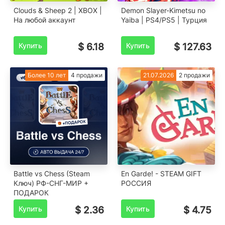
Clouds & Sheep 2 | XBOX |
Demon Slayer-Kimetsu no
На любой аккаунт
Yaiba | PS4/PS5 | Турция
Купить
$ 6.18
Купить
$ 127.63
Более 10 лет
4 продажи
21.07.2026
2 продажи
Battle vs Chess (Steam
En Garde! - STEAM GIFT
Ключ) РФ-СНГ-МИР +
РОССИЯ
ПОДАРОК
Купить
$ 2.36
Купить
$ 4.75