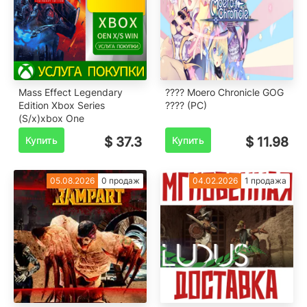
Mass Effect Legendary
???? Moero Chronicle GOG
Edition Xbox Series
???? (PC)
(S/x)xbox One
Купить
$ 37.3
Купить
$ 11.98
05.08.2026
0 продаж
04.02.2026
1 продажа