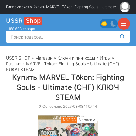
Гипермаркет
» Купить MARVEL Tōkon: Fighting Souls - Ultimate (СНГ) КЛЮЧ STEAM
USSR
Shop
1 158 693 товара
USSR SHOP
»
Магазин
»
Ключи и пин-коды
»
Игры
»
Разные
» MARVEL Tōkon: Fighting Souls - Ultimate (СНГ)
КЛЮЧ STEAM
Купить MARVEL Tōkon: Fighting
Souls - Ultimate (СНГ) КЛЮЧ
STEAM
Обновлено:
2026-08-08 11:07:14
$ 63.78
6 продаж