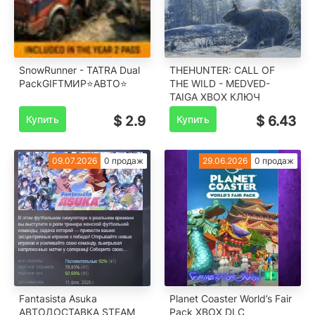
SnowRunner - TATRA Dual
THEHUNTER: CALL OF
PackGIFTМИР⭐️АВТО⭐️
THE WILD - MEDVED-
TAIGA XBOX КЛЮЧ
Купить
$ 2.9
Купить
$ 6.43
09.07.2026
0 продаж
29.06.2026
0 продаж
Fantasista Asuka
️Planet Coaster World’s Fair
АВТОДОСТАВКА STEAM
Pack XBOX DLC