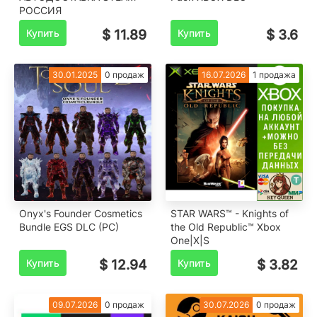
РОССИЯ
Купить
$ 11.89
Купить
$ 3.6
30.01.2025
0 продаж
16.07.2026
1 продажа
Onyx's Founder Cosmetics
STAR WARS™ - Knights of
Bundle EGS DLC (PC)
the Old Republic™ Xbox
One|X|S
Купить
$ 12.94
Купить
$ 3.82
09.07.2026
0 продаж
30.07.2026
0 продаж