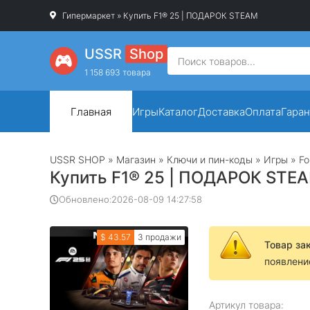
Гипермаркет
» Купить F1® 25 | ПОДАРОК STEAM
USSR
Shop
1 158 693 товара
Главная
Игры
Каталог
Доставка
Оплата
Гаран
USSR SHOP
»
Магазин
»
Ключи и пин-коды
»
Игры
»
Fo
Купить F1® 25 | ПОДАРОК STE
Обновлено:
2026-08-09 14:27:58
$ 43.57
3 продажи
Товар за
появлени
Артикул товара: