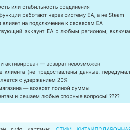
рость или стабильность соединения
е функции работают через систему EA, а не Steam
е влияет на подключение к серверам EA
твующий аккаунт EA с любым регионом, включа
 и активирован — возврат невозможен
е клиента (не предоставлены данные, передумал
вляется с удержанием 20%
е магазина — возврат полной суммы
ентам и решаем любые спорные вопросы! ????
тай гифт картами:
СТИМ КИТАЙПОДАРОЧНА