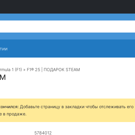
тии
rmula 1 (F1)
» F1® 25 | ПОДАРОК STEAM
AM
кончился:
Добавьте страницу в закладки чтобы отслеживать его
е в продаже.
5784012