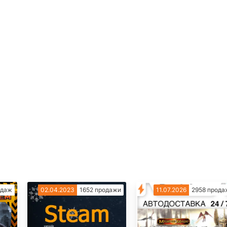
одаж
02.04.2023
1652 продажи
11.07.2026
2958 прода