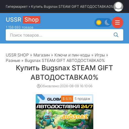
Гипермаркет
» Купить Bugsnax STEAM GIFT АВТОДОСТАВКА0%
USSR
Shop
1 158 693 товара
USSR SHOP
»
Магазин
»
Ключи и пин-коды
»
Игры
»
Разные
» Bugsnax STEAM GIFT АВТОДОСТАВКА0%
Купить Bugsnax STEAM GIFT
АВТОДОСТАВКА0%
Обновлено:
2026-08-09 16:10:06
$ 6.15
5 продаж