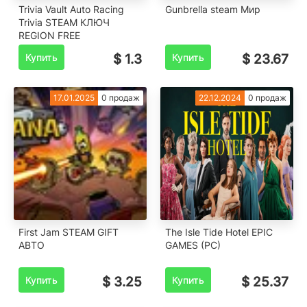
Trivia Vault Auto Racing
Gunbrella steam Мир
Trivia STEAM КЛЮЧ
REGION FREE
Купить
$ 1.3
Купить
$ 23.67
17.01.2025
0 продаж
22.12.2024
0 продаж
First Jam STEAM GIFT
The Isle Tide Hotel EPIC
АВТО
GAMES (PC)
Купить
$ 3.25
Купить
$ 25.37