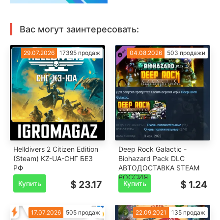
Вас могут заинтересовать:
29.07.2026
17395 продаж
04.08.2026
503 продажи
Helldivers 2 Citizen Edition
Deep Rock Galactic -
(Steam) KZ-UA-СНГ БЕЗ
Biohazard Pack DLC
РФ
АВТОДОСТАВКА STEAM
РОССИЯ
Купить
$ 23.17
Купить
$ 1.24
17.07.2026
505 продаж
22.09.2021
135 продаж