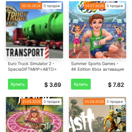
30.10.2024
0 продаж
14.07.2026
0 продаж
Euro Truck Simulator 2 -
Summer Sports Games -
SpeciaGIFTМИР⭐️АВТО⭐️
4K Edition Xbox активация
Купить
$ 3.69
Купить
$ 7.82
21.05.2026
0 продаж
05.08.2026
0 продаж