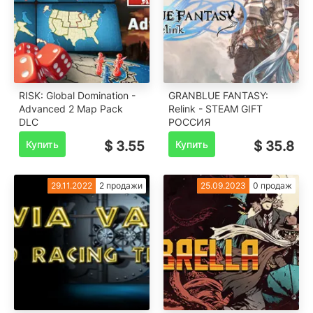
RISK: Global Domination -
GRANBLUE FANTASY:
Advanced 2 Map Pack
Relink - STEAM GIFT
DLC
РОССИЯ
Купить
$ 3.55
Купить
$ 35.8
29.11.2022
2 продажи
25.09.2023
0 продаж