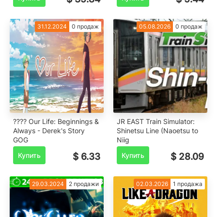
31.12.2024
0 продаж
05.08.2026
0 продаж
???? Our Life: Beginnings &
JR EAST Train Simulator:
Always - Derek's Story
Shinetsu Line (Naoetsu to
GOG
Niig
Купить
$ 6.33
Купить
$ 28.09
29.03.2024
2 продажи
02.03.2026
1 продажа