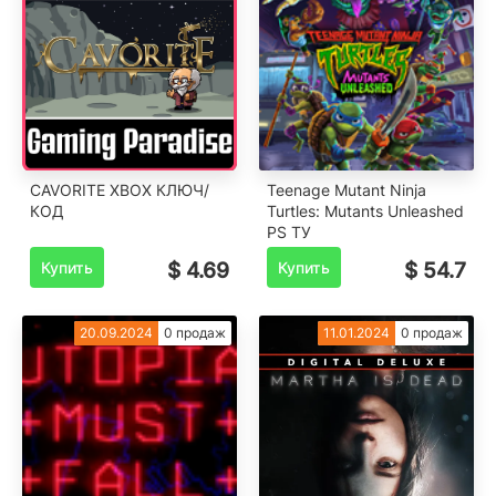
CAVORITE XBOX КЛЮЧ/
Teenage Mutant Ninja
КОД
Turtles: Mutants Unleashed
PS ТУ
Купить
$ 4.69
Купить
$ 54.7
20.09.2024
0 продаж
11.01.2024
0 продаж