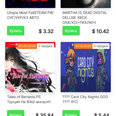
Utopia Must FallSTEAM РФ/
MARTHA IS DEAD DIGITAL
СНГ/УКР/КЗ ️АВТО
DELUXE XBOX
ONE/X|S+ПККЛЮЧ
Купить
$ 3.32
Купить
$ 10.42
30.05.2024
0 продаж
01.12.2024
0 продаж
Tales of Berseria PS
???? Card City Nights GOG
Турция На ВАШ аккаунт!
???? (PC)
Купить
$ 35.84
Купить
$ 5.44