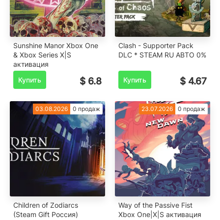
Sunshine Manor Xbox One
Clash - Supporter Pack
& Xbox Series X|S
DLC * STEAM RU АВТО 0%
активация
Купить
$ 6.8
Купить
$ 4.67
03.08.2026
0 продаж
23.07.2026
0 продаж
Children of Zodiarcs
Way of the Passive Fist
(Steam Gift Россия)
Xbox One|X|S активация