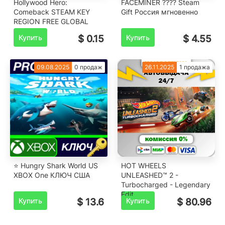
Hollywood Hero:
FACEMINER ???? Steam
Comeback STEAM KEY
Gift Россия мгновенно
REGION FREE GLOBAL
Купить
$ 0.15
Купить
$ 4.55
09.08.2025
0 продаж
26.11.2025
1 продажа
⭐ Hungry Shark World US
HOT WHEELS
XBOX One КЛЮЧ США
UNLEASHED™ 2 -
Turbocharged - Legendary
Edit
Купить
$ 13.6
Купить
$ 80.96