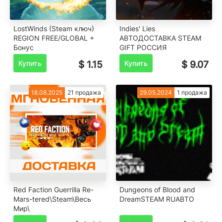
LostWinds (Steam ключ)
Indies' Lies
REGION FREE/GLOBAL +
АВТОДОСТАВКА STEAM
Бонус
GIFT РОССИЯ
Купить
$ 1.15
Купить
$ 9.07
18.08.2025
21 продажа
29.05.2024
1 продажа
Red Faction Guerrilla Re-
Dungeons of Blood and
Mars-tered\Steam\Весь
DreamSTEAM RU️АВТО
Мир\