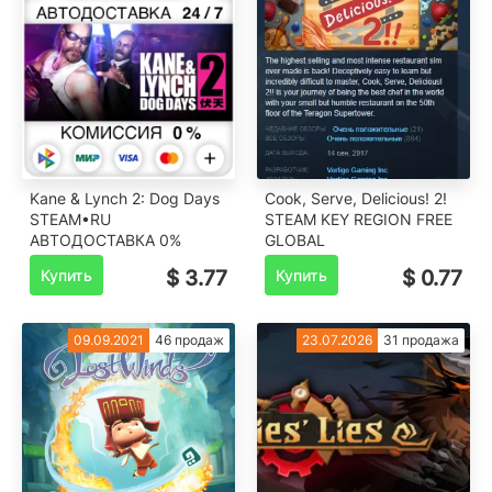
Kane & Lynch 2: Dog Days
Cook, Serve, Delicious! 2!
STEAM•RU
STEAM KEY REGION FREE
️АВТОДОСТАВКА 0%
GLOBAL
Купить
$ 3.77
Купить
$ 0.77
09.09.2021
46 продаж
23.07.2026
31 продажа