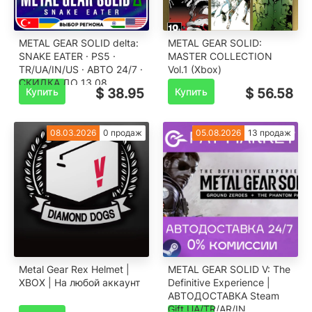
METAL GEAR SOLID delta:
METAL GEAR SOLID:
SNAKE EATER · PS5 ·
MASTER COLLECTION
TR/UA/IN/US · АВТО 24/7 ·
Vol.1 (Xbox)
СКИДКА ДО 13.08
Купить
$ 38.95
Купить
$ 56.58
08.03.2026
0 продаж
05.08.2026
13 продаж
Metal Gear Rex Helmet |
METAL GEAR SOLID V: The
XBOX | На любой аккаунт
Definitive Experience |
АВТОДОСТАВКА Steam
Gift UA/TR/AR/IN