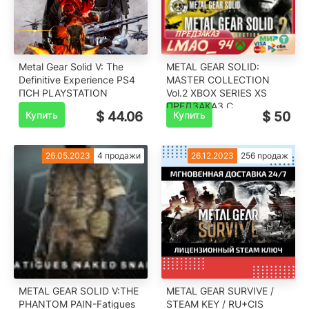
Metal Gear Solid V: The
METAL GEAR SOLID:
Definitive Experience PS4
MASTER COLLECTION
ПСН PLAYSTATION
Vol.2 XBOX SERIES XS
ПРЕДЗАКАЗ С
Купить
$ 44.06
Купить
$ 50
БОНУСАМИ
26.05.2023
4 продажи
26.12.2023
256 продаж
METAL GEAR SOLID V:THE
METAL GEAR SURVIVE /
PHANTOM PAIN-Fatigues
STEAM KEY / RU+CIS