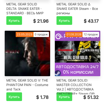
METAL GEAR SOLID
METAL GEAR SOLID Δ
DELTA: SNAKE EATER ·
SNAKE EATER Steam - Все
STANDARD · ВЕСЬ МИР
регионы
Купить
$ 21.96
Купить
$ 43.17
23.05.2023
0 продаж
01.08.2026
12 продаж
METAL GEAR SOLID V: THE
️METAL GEAR SOLID:
PHANTOM PAIN - Costume
MASTER COLLECTION
and Tack
Vol.2 | АВТОДОСТАВКА
СНГ*/TR/AR+ Steam Gift
Купить
$ 1.78
Купить
$ 51.32