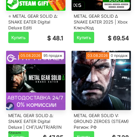
⭐️ METAL GEAR SOLID Δ:
METAL GEAR SOLID Δ
SNAKE EATER Digital
SNAKE EATER 2025 | Xbox
Deluxe Editi
Ключ/Код
Купить
$ 48.1
Купить
$ 69.54
05.08.2026
95 продаж
03.08.2026
0 продаж
METAL GEAR SOLID Δ:
METAL GEAR SOLID V:
SNAKE EATER Digital
GROUND ZEROES (STEAM)
Deluxe | СНГ/UA/TR/AR/IN
Регион: РФ
Steam
Купить
Купить