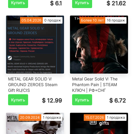
Купить
$ 6.1
Купить
$ 21.62
05.04.2026
0 продаж
Более 10 лет
16 продаж
METAL GEAR SOLID V:
Metal Gear Solid V: The
GROUND ZEROES Steam
Phantom Pain | STEAM
Gift RU/CIS
КЛЮЧ | РФ+СНГ
Купить
$ 12.99
Купить
$ 6.72
20.09.2024
1 продажа
15.07.2026
1 продажа