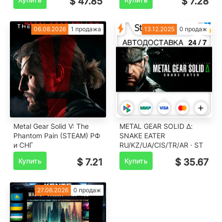
$ 47.85
$ 7.28
06.08.2026
1 продажа
13.12.2025
0 продаж
Metal Gear Solid V: The
METAL GEAR SOLID Δ:
Phantom Pain (STEAM) РФ
SNAKE EATER
и СНГ
RU/KZ/UA/CIS/TR/AR · ST
Купить
$ 7.21
Купить
$ 35.67
27.06.2026
0 продаж