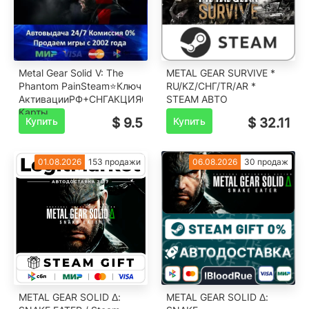
Metal Gear Solid V: The
METAL GEAR SURVIVE *
Phantom Pain️Steam⭐Ключ
RU/KZ/СНГ/TR/AR *
АктивацииРФ+СНГ️АКЦИЯ0%
STEAM АВТО
Карты
Купить
$ 9.5
Купить
$ 32.11
01.08.2026
153 продажи
06.08.2026
30 продаж
METAL GEAR SOLID Δ:
METAL GEAR SOLID Δ: