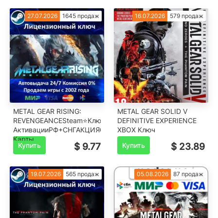
27.07.2026
1645 продаж
16.07.2026
579 продаж
METAL GEAR RISING:
METAL GEAR SOLID V
REVENGEANCE️Steam⭐Ключ
DEFINITIVE EXPERIENCE
АктивацииРФ+СНГ️АКЦИЯ0%
XBOX Ключ
Карты
Купить
$ 9.77
Купить
$ 23.89
19.07.2026
565 продаж
05.08.2026
87 продаж