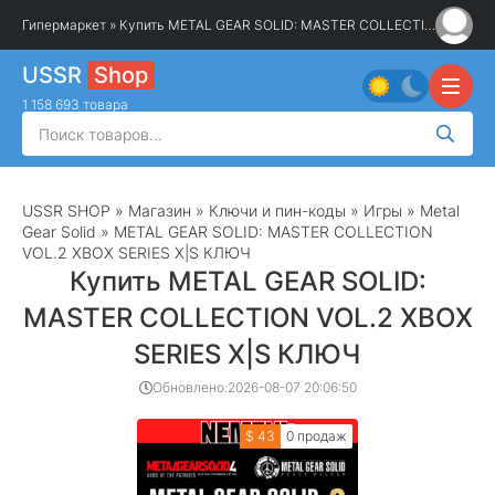
Гипермаркет
» Купить METAL GEAR SOLID: MASTER COLLECTION VOL.2 XBOX SERIES X|S КЛЮЧ
USSR
Shop
1 158 693 товара
USSR SHOP
»
Магазин
»
Ключи и пин-коды
»
Игры
»
Metal
Gear Solid
» METAL GEAR SOLID: MASTER COLLECTION
VOL.2 XBOX SERIES X|S КЛЮЧ
Купить METAL GEAR SOLID:
MASTER COLLECTION VOL.2 XBOX
SERIES X|S КЛЮЧ
Обновлено:
2026-08-07 20:06:50
$ 43
0 продаж