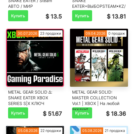
SNAKE EATER / Steam
SNAKE
АВТО / МИР
EATER️+ВЫБОРSTEAM•KZ/UA
Купить
$ 13.5
Купить
$ 13.81
30.07.2026
23 продажи
09.04.2026
0 продаж
METAL GEAR SOLID Δ:
METAL GEAR SOLID:
SNAKE EATER XBOX
MASTER COLLECTION
SERIES S|X КЛЮЧ
Vol.1 | XBOX | На любой
аккаунт
Купить
$ 51.67
Купить
$ 18.36
05.08.2026
22 продажи
05.08.2026
21 продажа