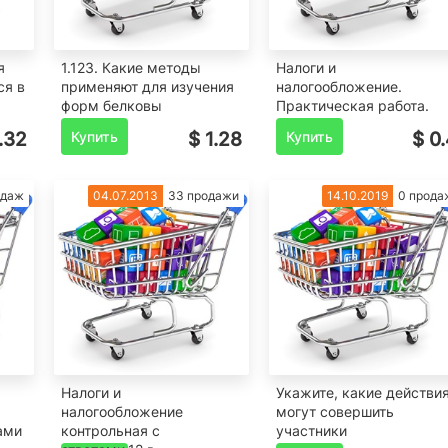
я
1.123. Какие методы
Налоги и
ся в
применяют для изучения
налогообложение.
форм белковы
Практическая работа.
.32
Купить
$ 1.28
Купить
$ 0.
одаж
04.07.2013
33 продажи
14.10.2019
0 прода
Налоги и
Укажите, какие действи
налогообложение
могут совершить
ами
контрольная с
участники