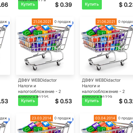
ответами,12 в.
.66
Купить
$ 0.39
Купить
$ 0.2
одаж
21.06.2021
0 продаж
21.06.2021
0 прода
ДВФУ WEBDidactor
ДВФУ WEBDidactor
Налоги и
Налоги и
налогообложение - 2
налогообложение - 2
вопроса #1235
вопроса #1229
.53
Купить
$ 0.53
Купить
$ 0.3
одаж
23.03.2014
0 продаж
03.04.2014
0 прода