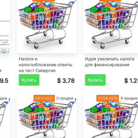
Налоги и
Идея увеличить налоги
налогообложение ответы
для финансирования
я
на тест Синергия
9.5
Купить
$ 3.78
Купить
$ 1.2
одаж
08.11.2021
0 продаж
29.06.2016
4 продаж