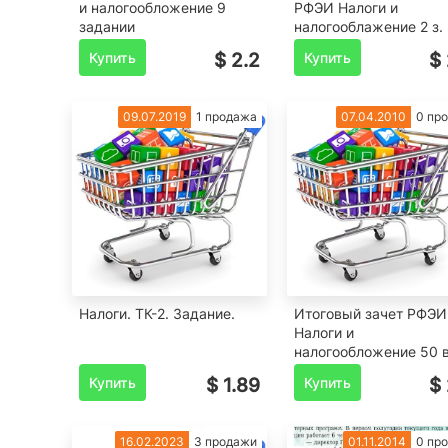
и налогообложение 9
РФЭИ Налоги и
задании
налогооблажение 2 з.
Купить
$ 2.2
Купить
$ 
09.07.2019
1 продажа
07.04.2010
0 пр
Налоги. ТК-2. Задание.
Итоговый зачет РФЭИ
Налоги и
налогообложение 50 в
Купить
$ 1.89
Купить
$ 
16.02.2023
3 продажи
01.11.2014
0 пр