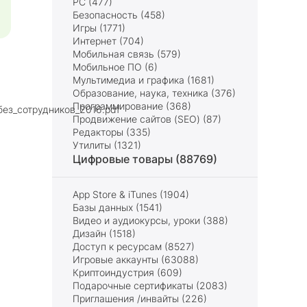
PC (477)
Безопасность (458)
Игры (1771)
Интернет (704)
Мобильная связь (579)
Мобильное ПО (6)
Мультимедиа и графика (1681)
Образование, наука, техника (376)
Программирование (368)
ез_сотрудников_2016.pdf
Продвижение сайтов (SEO) (87)
Редакторы (335)
Утилиты (1321)
Цифровые товары (88769)
App Store & iTunes (1904)
Базы данных (1541)
Видео и аудиокурсы, уроки (388)
Дизайн (1518)
Доступ к ресурсам (8527)
Игровые аккаунты (63088)
Криптоиндустрия (609)
Подарочные сертификаты (2083)
Приглашения /инвайты (226)