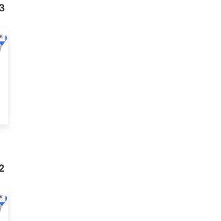
3
ж
2
ж