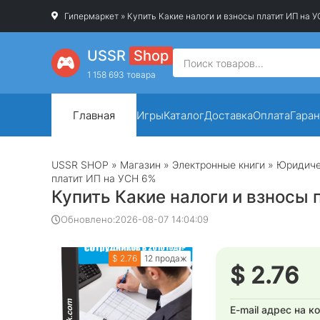
Гипермаркет
» Купить Какие налоги и взносы платит ИП на 
USSR
Shop
1 158 693 товара
Главная
Игры
Каталог
Доставка
Оплата
Гаран
USSR SHOP
»
Магазин
»
Электронные книги
»
Юридиче
платит ИП на УСН 6%
Купить Какие налоги и взносы 
Обновлено:
2026-08-07 14:04:09
$ 2.76
12 продаж
$ 2.76
E-mail адрес на к