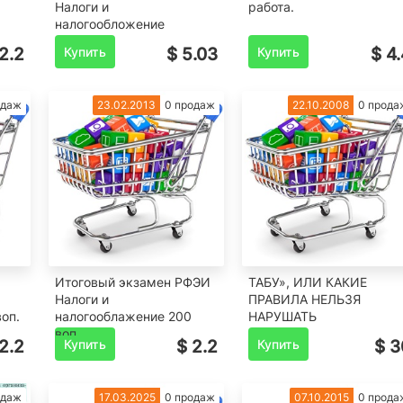
Налоги и
работа.
налогообложение
2.2
Купить
$ 5.03
Купить
$ 4.
одаж
23.02.2013
0 продаж
22.10.2008
0 прода
Итоговый экзамен РФЭИ
ТАБУ», ИЛИ КАКИЕ
Налоги и
ПРАВИЛА НЕЛЬЗЯ
оп.
налогооблажение 200
НАРУШАТЬ
воп.
2.2
Купить
$ 2.2
Купить
$ 3
одаж
17.03.2025
0 продаж
07.10.2015
0 прода