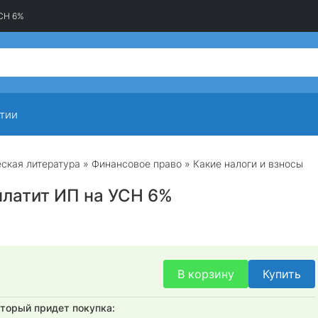
УСН 6%
тии
ская литература
»
Финансовое право
» Какие налоги и взносы
платит ИП на УСН 6%
В корзину
Купить
оторый придет покупка: