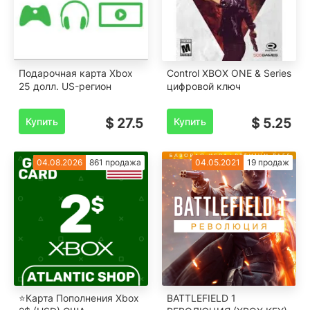
Подарочная карта Xbox
Control XBOX ONE & Series
25 долл. US-регион
цифровой ключ
Купить
$ 27.5
Купить
$ 5.25
04.08.2026
861 продажа
04.05.2021
19 продаж
⭐️Карта Пополнения Xbox
BATTLEFIELD 1