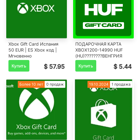
Xbox Gift Card Испания
ПОДАРОЧНАЯ КАРТА
50 EUR | ES Xbox код |
XBOX1200-14990 HUF
Мгновенно
(HU)????????ВЕНГРИЯ
Купить
$ 57.95
Купить
$ 5.44
Более 10 лет
0 продаж
19.10.2024
1 продажа