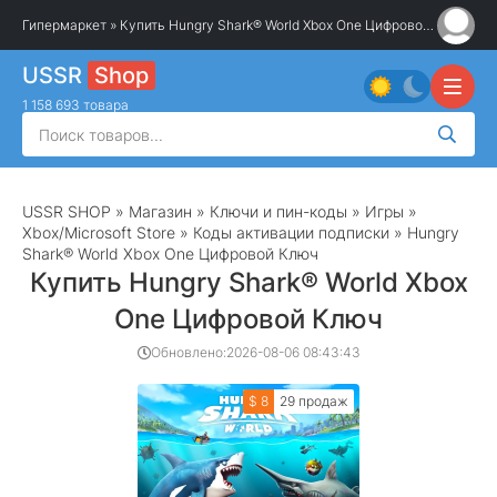
Гипермаркет
» Купить Hungry Shark® World Xbox One Цифровой Ключ
USSR
Shop
1 158 693 товара
USSR SHOP
»
Магазин
»
Ключи и пин-коды
»
Игры
»
Xbox/Microsoft Store
»
Коды активации подписки
» Hungry
Shark® World Xbox One Цифровой Ключ
Купить Hungry Shark® World Xbox
One Цифровой Ключ
Обновлено:
2026-08-06 08:43:43
$ 8
29 продаж