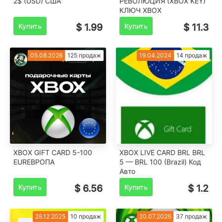
2$ (USD) США
РЕВОЛЮЦИЯ (XBOX KEY)
КЛЮЧ XBOX
Купить
$ 1.99
Купить
$ 11.3
05.08.2026
125 продаж
19.04.2024
14 продаж
XBOX GIFT CARD 5-100
XBOX LIVE CARD BRL BRL
EURЕВРОПА
5 — BRL 100 (Brazil) Код
Авто
Купить
$ 6.56
Купить
$ 1.2
28.12.2025
10 продаж
20.07.2026
37 продаж