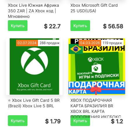
Xbox Live Южная Африка
Xbox Microsoft Gift Card
350 ZAR | ZA Xbox код |
25 USD(USA)
Мгновенно
Купить
$ 22.7
Купить
$ 56.58
02.07.2024
288 продаж
04.03.2026
119 продаж
⭐️ Xbox Live Gift Card 5 BR
XBOX ПОДАРОЧНАЯ
(Brazil) Xbox Live 5 BRL
КАРТА БРАЗИЛИЯ BR
XBOX BRL КАРТА
ПОПОЛНЕНИЯ ИКСБОКС
Купить
$ 1.79
Купить
$ 1.2
КОД Brazil