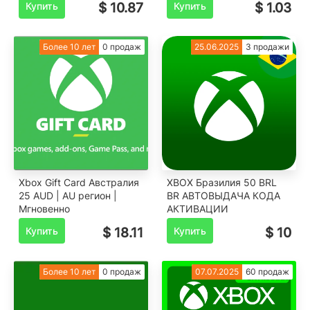
Купить
$ 10.87
Купить
$ 1.03
Более 10 лет
0 продаж
25.06.2025
3 продажи
Xbox Gift Card Австралия
XBOX Бразилия 50 BRL
25 AUD | AU регион |
BR АВТОВЫДАЧА КОДА
Мгновенно
АКТИВАЦИИ
Купить
$ 18.11
Купить
$ 10
Более 10 лет
0 продаж
07.07.2025
60 продаж