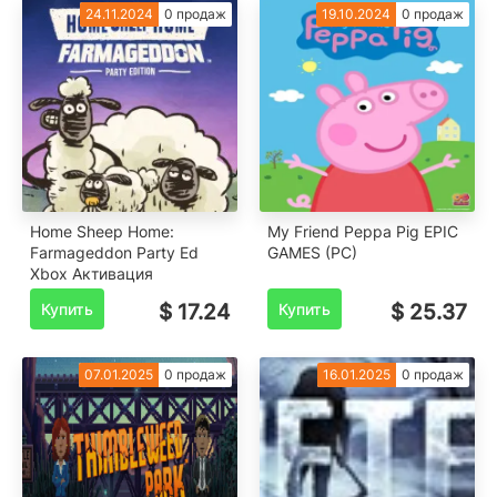
24.11.2024
0 продаж
19.10.2024
0 продаж
Home Sheep Home:
My Friend Peppa Pig EPIC
Farmageddon Party Ed
GAMES (PC)
Xbox Активация
Купить
$ 17.24
Купить
$ 25.37
07.01.2025
0 продаж
16.01.2025
0 продаж