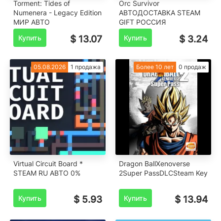
Torment: Tides of
Orc Survivor
Numenera - Legacy Edition
АВТОДОСТАВКА STEAM
МИР АВТО
GIFT РОССИЯ
Купить
$ 13.07
Купить
$ 3.24
05.08.2026
1 продажа
Более 10 лет
0 продаж
Virtual Circuit Board *
Dragon BallXenoverse
STEAM RU АВТО 0%
2Super PassDLCSteam Key
Купить
$ 5.93
Купить
$ 13.94