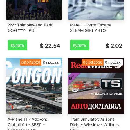
???? Thimbleweed Park
Metel - Horror Escape
GOG ???? (PC)
STEAM GIFT АВТО
Купить
$ 22.54
Купить
$ 2.02
09.07.2026
0 продаж
03.08.2026
0 продаж
X-Plane 11 - Add-on:
Train Simulator: Arizona
Globall Art - SBSP -
Divide: Winslow - Williams