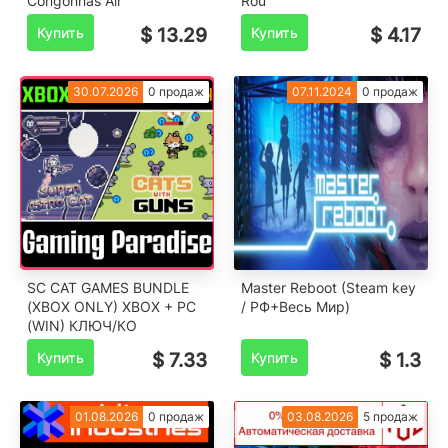
Congonhas Air
Rou
Купить
$ 13.29
Купить
$ 4.17
30.07.2026
0 продаж
07.11.2024
0 продаж
SC CAT GAMES BUNDLE
Master Reboot (Steam key
(XBOX ONLY) XBOX + PC
/ РФ+Весь Мир)
(WIN) КЛЮЧ/КО
Купить
$ 7.33
Купить
$ 1.3
01.08.2026
0 продаж
03.08.2026
5 продаж