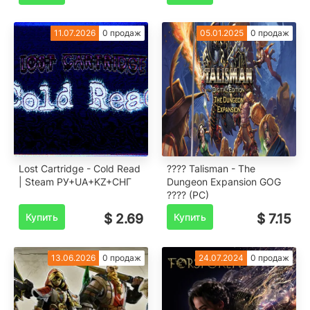
11.07.2026
0 продаж
05.01.2025
0 продаж
Lost Cartridge - Cold Read
???? Talisman - The
| Steam РУ+UA+KZ+СНГ
Dungeon Expansion GOG
???? (PC)
Купить
$ 2.69
Купить
$ 7.15
13.06.2026
0 продаж
24.07.2024
0 продаж