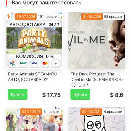
Вас могут заинтересовать:
09.07.2026
191 продажа
01.05.2026
58 продаж
Party Animals STEAM•RU
The Dark Pictures: The
️АВТОДОСТАВКА 0%
Devil in Me (STEAM КЛЮЧ)
КЗ+СНГ*
Купить
$ 17.75
Купить
$ 8.6
09.07.2026
5 продаж
04.09.2021
4 продажи