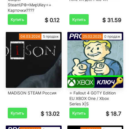
Steam\РФ+Мир\Key⭐+
Карточки????
Купить
$ 0.12
Купить
$ 31.59
04.03.2024
5 продаж
25.02.2025
0 продаж
MADiSON STEAM Россия
⭐ Fallout 4 GOTY Edition
EU XBOX One / Xbox
Series X|S
Купить
$ 13.02
Купить
$ 18.7