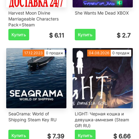
Harvest Moon Divine
️She Wants Me Dead XBOX
Marriageable Characters
Pack⭐Steam
Купить
$ 6.11
Купить
$ 2.7
17.12.2023
0 продаж
04.08.2026
0 продаж
SeaOrama: World of
LIGHT: Черная кошка и
Shipping Steam Key RU
девушка-амнезия (Steam
Gift RU)
Купить
$ 7.39
Купить
$ 6.66