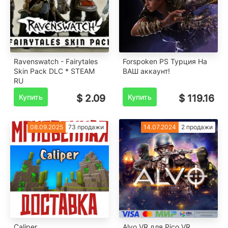
Ravenswatch - Fairytales
Forspoken PS Турция На
Skin Pack DLC * STEAM
ВАШ аккаунт!
RU
Купить
$ 2.09
Купить
$ 119.16
08.09.2025
73 продажи
14.07.2024
2 продажи
Caliper
Alvo VR для Pico VR