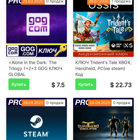
25.03.2025
0 продаж
28.07.2026
1 продажа
⭐Alone in the Dark: The
КЛЮЧ Trident's Tale XBOX,
Trilogy 1+2+3 GOG КЛЮЧ
Handheld, PC(не steam)
GLOBAL
Код
Купить
$ 7.5
Купить
$ 22.73
29.08.2025
0 продаж
20.09.2025
0 продаж