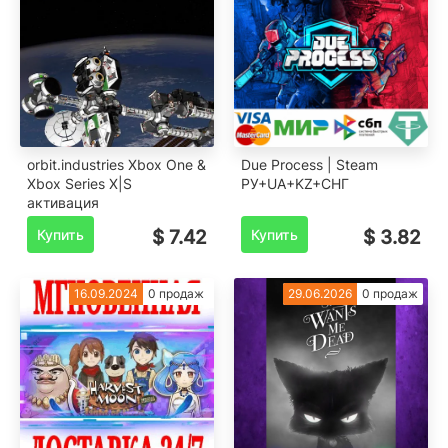
orbit.industries Xbox One &
Due Process | Steam
Xbox Series X|S
РУ+UA+KZ+СНГ
активация
Купить
$ 7.42
Купить
$ 3.82
16.09.2024
0 продаж
29.06.2026
0 продаж