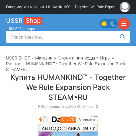
Гипермаркет
» Купить HUMANKIND™ - Together We Rule Expansion Pack STEAM•RU
USSR
Shop
1 158 693 товара
USSR SHOP
»
Магазин
»
Ключи и пин-коды
»
Игры
»
Разные
» HUMANKIND™ - Together We Rule Expansion Pack
STEAM•RU
Купить HUMANKIND™ - Together
We Rule Expansion Pack
STEAM•RU
Обновлено:
2026-08-07 07:22:42
$ 14.75
18 продаж