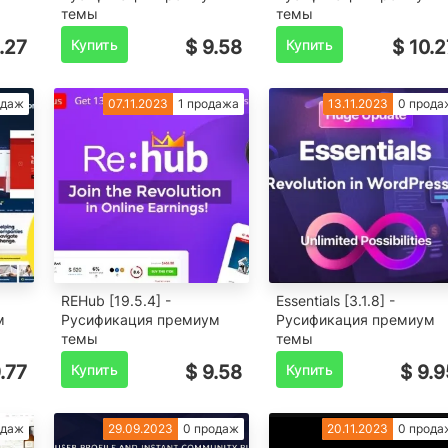
темы
темы
.27
Купить
$ 9.58
Купить
$ 10.2
одаж
07.11.2023
1 продажа
13.11.2023
0 прода
REHub [19.5.4] -
Essentials [3.1.8] -
м
Русификация премиум
Русификация премиум
темы
темы
.77
Купить
$ 9.58
Купить
$ 9.9
одаж
29.09.2023
0 продаж
20.11.2023
0 прода