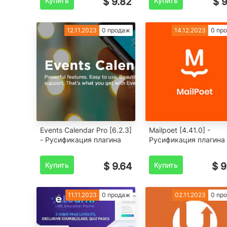
Купить
$ 9.82
Купить
$ 9
12.11.2023
0 продаж
14.12.2023
0 пр
Events Calendar Pro [6.2.3]
Mailpoet [4.41.0] -
- Русификация плагина
Русификация плагина
Купить
$ 9.64
Купить
$ 9
11.11.2023
0 продаж
02.11.2023
0 пр