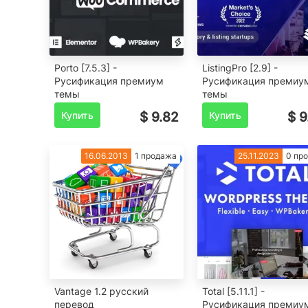
Porto [7.5.3] -
ListingPro [2.9] -
Русификация премиум
Русификация премиу
темы
темы
Купить
$ 9.82
Купить
$ 9
16.06.2013
1 продажа
25.11.2023
0 пр
Vantage 1.2 русский
Total [5.11.1] -
перевод
Русификация премиу