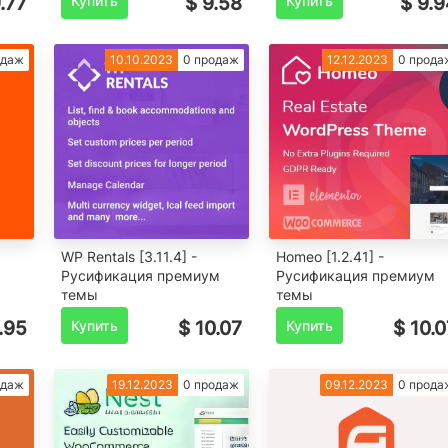
.77
Купить
$ 9.58
Купить
$ 9.9
одаж
10.10.2023
0 продаж
12.12.2023
0 прода
WP Rentals [3.11.4] -
Homeo [1.2.41] -
Русификация премиум
Русификация премиум
темы
темы
.95
Купить
$ 10.07
Купить
$ 10.0
одаж
19.12.2023
0 продаж
09.12.2023
0 прода