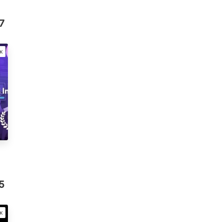
7
ж
5
ж