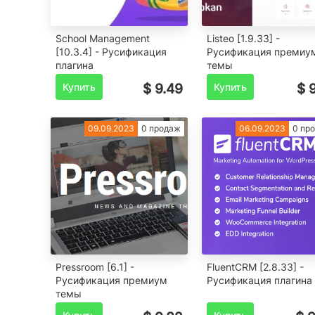
School Management
Listeo [1.9.33] -
[10.3.4] - Русификация
Русификация премиу
плагина
темы
Купить
$ 9.49
Купить
$ 
09.09.2023
0 продаж
06.09.2023
0 пр
Pressroom [6.1] -
FluentCRM [2.8.33] -
Русификация премиум
Русификация плагина
темы