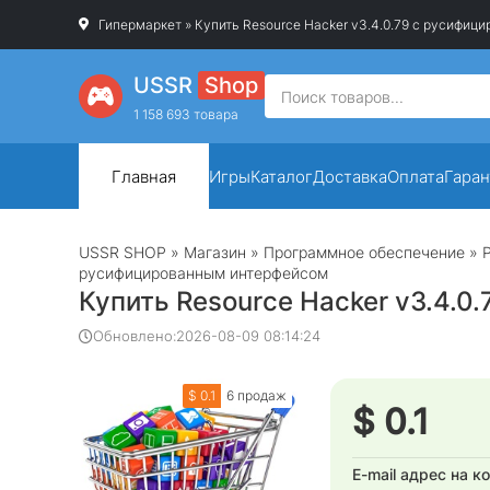
Гипермаркет
» Купить Resource Hacker v3.4.0.79 с русифи
USSR
Shop
1 158 693 товара
Главная
Игры
Каталог
Доставка
Оплата
Гаран
USSR SHOP
»
Магазин
»
Программное обеспечение
»
русифицированным интерфейсом
Купить Resource Hacker v3.4.
Обновлено:
2026-08-09 08:14:24
$ 0.1
6 продаж
$ 0.1
E-mail адрес на к