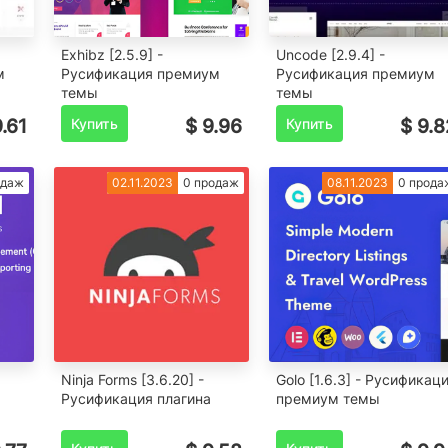
Exhibz [2.5.9] -
Uncode [2.9.4] -
м
Русификация премиум
Русификация премиум
темы
темы
9.61
Купить
$ 9.96
Купить
$ 9.8
одаж
02.11.2023
0 продаж
08.11.2023
0 прода
Ninja Forms [3.6.20] -
Golo [1.6.3] - Русификац
Русификация плагина
премиум темы