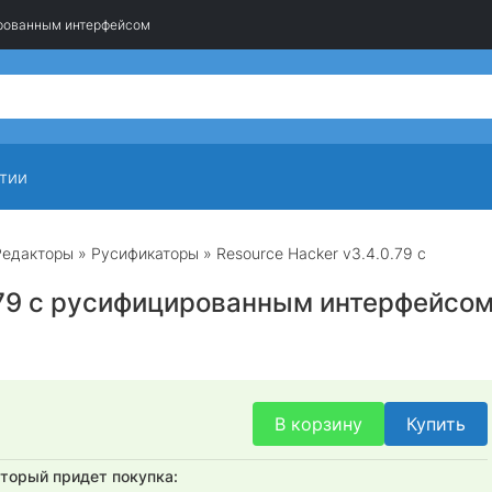
цированным интерфейсом
тии
Редакторы
»
Русификаторы
» Resource Hacker v3.4.0.79 с
0.79 с русифицированным интерфейсо
В корзину
Купить
оторый придет покупка: