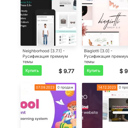
Neighborhood [3.7.1] -
Biagiotti [3.0] -
Русификация премиум
Русификация премиу
темы
темы
Купить
$ 9.77
Купить
$ 9
07.09.2023
0 продаж
14.12.2023
0 пр