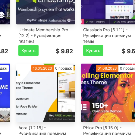
Ultimate Membership Pro
Classiads Pro [6.1.11] -
м
[12.2] - Русификация
Русификация премиум
плагина
темы
.82
Купить
$ 9.82
Купить
$ 9.
одаж
16.05.2023
0 продаж
01.08.2023
0 прода
Aora [1.2.18] -
Phlox Pro [5.15.0] -
м
Русификация премиум
Русификация премиум