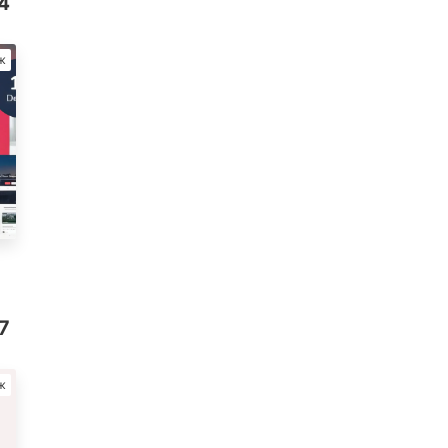
4
ж
7
ж