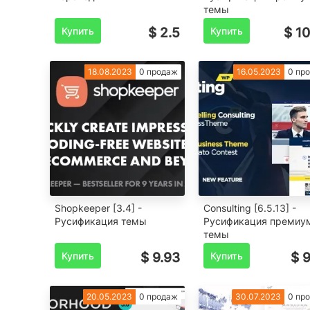
темы
Купить
$ 2.5
Купить
$ 10
18.08.2023
0 продаж
16.05.2023
0 пр
Shopkeeper [3.4] -
Consulting [6.5.13] -
Русификация темы
Русификация премиу
темы
Купить
$ 9.93
Купить
$ 9
20.05.2023
0 продаж
30.07.2023
0 пр