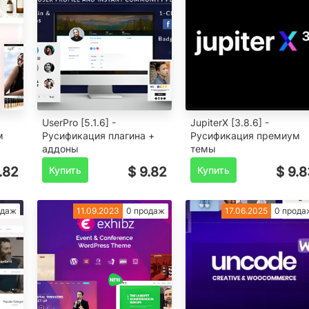
UserPro [5.1.6] -
JupiterX [3.8.6] -
м
Русификация плагина +
Русификация премиум
аддоны
темы
.82
Купить
$ 9.82
Купить
$ 9.8
одаж
11.09.2023
0 продаж
17.06.2025
0 прода