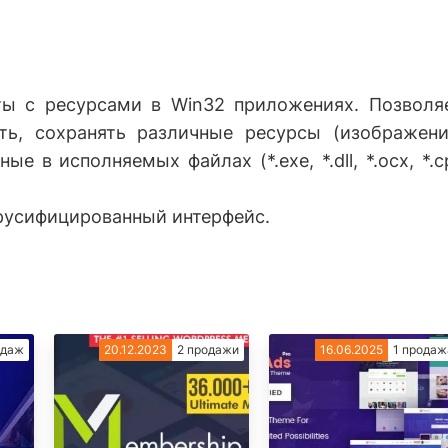
ты с ресурсами в Win32 приложениях. Позволя
ать, сохранять различные ресурсы (изображени
ые в исполняемых файлах (*.exe, *.dll, *.ocx, *.cp
русифицированный интерфейс.
одаж
20.12.2023
2 продажи
16.06.2025
1 продаж