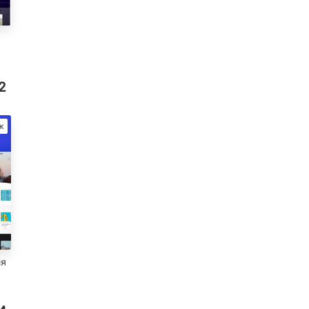
2
ж
ия