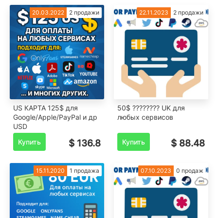
20.03.2022
2 продажи
22.11.2023
2 продажи
US КАРТА 125$ для
50$ ???????? UK для
Google/Apple/PayPal и др
любых сервисов
USD
Купить
$ 136.8
Купить
$ 88.48
15.11.2020
1 продажа
07.10.2023
0 продаж