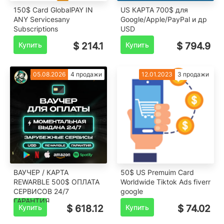
150$ Card GlobalPAY IN
US КАРТА 700$ для
ANY Servicesany
Google/Apple/PayPal и др
Subscriptions
USD
Купить
$ 214.1
Купить
$ 794.9
05.08.2026
4 продажи
12.01.2023
3 продажи
ВАУЧЕР / КАРТА
50$ US Premuim Card
REWARBLE 500$ ОПЛАТА
Worldwide Tiktok Ads fiverr
СЕРВИСОВ 24/7
google
ГАРАНТИЯ
Купить
$ 618.12
Купить
$ 74.02