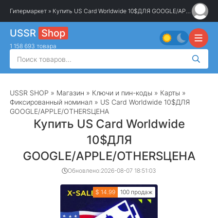
Гипермаркет
» Купить US Card Worldwide 10$️ДЛЯ GOOGLE/APPLE/OTHERS️ЦЕНА
USSR
Shop
1 158 693 товара
USSR SHOP
»
Магазин
»
Ключи и пин-коды
»
Карты
»
Фиксированный номинал
» US Card Worldwide 10$️ДЛЯ
GOOGLE/APPLE/OTHERS️ЦЕНА
Купить US Card Worldwide
10$️ДЛЯ
GOOGLE/APPLE/OTHERS️ЦЕНА
Обновлено:
2026-08-07 18:51:03
$ 14.99
100 продаж