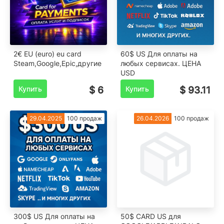
2€ EU (euro) eu card
60$ US Для оплаты на
Steam,Google,Epic,другие
любых сервисах. ЦЕНА
USD
Купить
$ 6
Купить
$ 93.11
29.04.2025
100 продаж
26.04.2026
100 продаж
300$ US Для оплаты на
50$ CARD US для