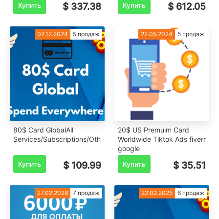
Купить
$ 337.38
Купить
$ 612.05
02.12.2024
5 продаж
22.05.2024
5 продаж
80$ Card GlobalAll
20$ US Premuim Card
Services/Subscriptions/Others⭐️
Worldwide Tiktok Ads fiverr
google
Купить
$ 109.99
Купить
$ 35.51
27.02.2026
7 продаж
22.02.2025
6 продаж