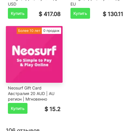
USD
EU
Купить
$ 417.08
Купить
$ 130.11
Более 10 лет
0 продаж
Neosurf Gift Card
Австралия 20 AUD | AU
регион | Мгновенно
Купить
$ 15.2
106 отзывов