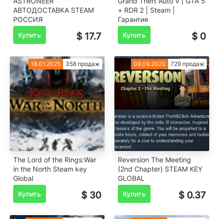
ASTRONEER
Grand Theft Auto V | GTA 5
АВТОДОСТАВКА STEAM
+ RDR 2 | Steam |
РОССИЯ
Гарантия
Купить
$ 17.7
Купить
$ 0
18.01.2025
358 продаж
08.09.2020
729 продаж
The Lord of the Rings:War
Reversion The Meeting
in the North Steam key
(2nd Chapter) STEAM KEY
Global
GLOBAL
Купить
$ 30
Купить
$ 0.37