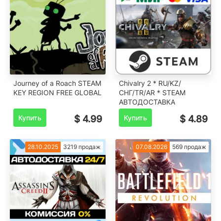
Journey of a Roach STEAM
Chivalry 2 * RU/KZ/
KEY REGION FREE GLOBAL
СНГ/TR/AR * STEAM
АВТОДОСТАВКА
Купить
$ 4.99
Купить
$ 4.89
28.10.2025
3219 продаж
07.08.2026
569 продаж