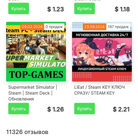
Купить
$ 1.23
Купить
$ 1.18
09.03.2024
0 продаж
23.09.2024
167 продаж
Supermarket Simulator |
LiEat / Steam KEY КЛЮЧ
Steam | Steam Deck |
СРАЗУ/ STEAM KEY
Обновления
Купить
$ 1.26
Купить
$ 2.21
11326 отзывов