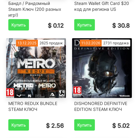
Бандл / Рандомный
Steam Wallet Gift Card $20
Steam Ключ (200 разных
код для региона US
игр!)
Купить
$ 0.12
Купить
$ 30.8
13.12.2025
2625 продаж
11.02.2026
2731 продажа
METRO REDUX BUNDLE
DISHONORED DEFINITIVE
STEAM КЛЮЧ
EDITION STEAM КЛЮЧ
Купить
$ 2.56
Купить
$ 5.02