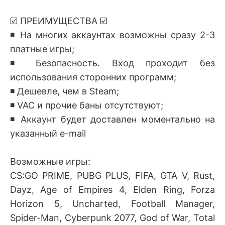
☑️ ПРЕИМУЩЕСТВА ☑️
◾️ На многих аккаунтах возможны сразу 2-3
платные игры;
◾️ Безопасность. Вход проходит без
использования сторонних программ;
◾️ Дешевле, чем в Steam;
◾️ VAC и прочие баны отсутствуют;
◾️ Аккаунт будет доставлен моментально на
указанный e-mail
Возможные игры:
CS:GO PRIME, PUBG PLUS, FIFA, GTA V, Rust,
Dayz, Age of Empires 4, Elden Ring, Forza
Horizon 5, Uncharted, Football Manager,
Spider-Man, Cyberpunk 2077, God of War, Total