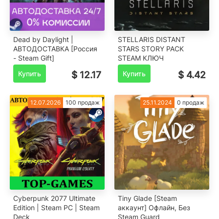
️Dead by Daylight |
STELLARIS DISTANT
АВТОДОСТАВКА [Россия
STARS STORY PACK
- Steam Gift]
STEAM КЛЮЧ
Купить
$ 12.17
Купить
$ 4.42
12.07.2026
100 продаж
25.11.2024
0 продаж
Cyberpunk 2077 Ultimate
Tiny Glade [Steam
Edition | Steam PC | Steam
аккаунт] Офлайн, Без
Deck
Steam Guard