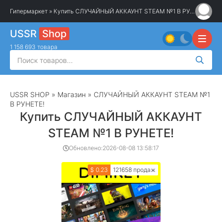
Гипермаркет
» Купить СЛУЧАЙНЫЙ АККАУНТ STEAM №1 В РУНЕТЕ!
USSR
Shop
1 158 693 товара
USSR SHOP
»
Магазин
» СЛУЧАЙНЫЙ АККАУНТ STEAM №1
В РУНЕТЕ!
Купить СЛУЧАЙНЫЙ АККАУНТ
STEAM №1 В РУНЕТЕ!
Обновлено:
2026-08-08 13:58:17
$ 0.23
121658 продаж