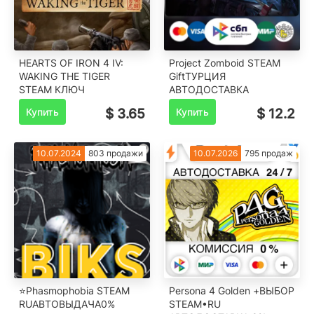
HEARTS OF IRON 4 IV:
Project Zomboid STEAM
WAKING THE TIGER
Gift️ТУРЦИЯ
STEAM КЛЮЧ
️АВТОДОСТАВКА
Купить
$ 3.65
Купить
$ 12.2
10.07.2024
803 продажи
10.07.2026
795 продаж
⭐️Phasmophobia STEAM
Persona 4 Golden +ВЫБОР
RUАВТОВЫДАЧА0%
STEAM•RU