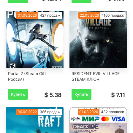
07.08.2026
427 продаж
22.05.2026
1160 продаж
Portal 2 (Steam Gift
RESIDENT EVIL VILLAGE
Россия)
STEAM КЛЮЧ
Купить
$ 5.38
Купить
$ 7.11
06.09.2022
386 продаж
01.08.2026
432 продажи