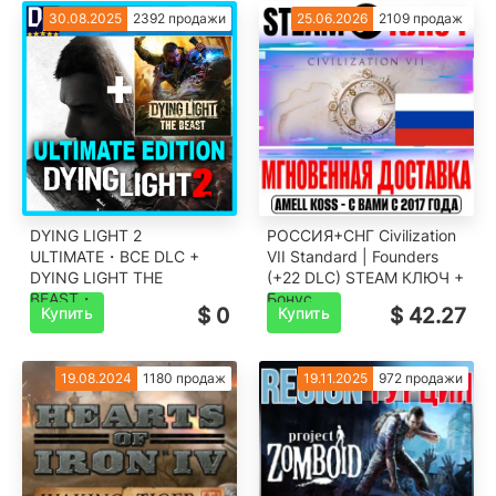
30.08.2025
2392 продажи
25.06.2026
2109 продаж
DYING LIGHT 2
РОССИЯ+СНГ Civilization
ULTIMATE・ВСЕ DLC +
VII Standard | Founders
DYING LIGHT THE
(+22 DLC) STEAM КЛЮЧ +
BEAST・
Бонус
Купить
$ 0
Купить
$ 42.27
19.08.2024
1180 продаж
19.11.2025
972 продажи