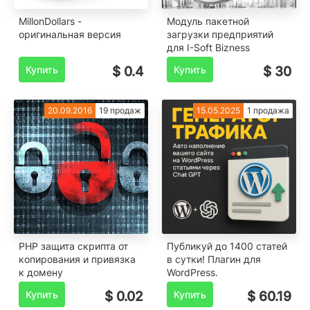
MillonDollars -
Модуль пакетной
оригинальная версия
загрузки предприятий
для I-Soft Bizness
Купить
$ 0.4
Купить
$ 30
20.09.2016
19 продаж
15.05.2025
1 продажа
PHP защита скрипта от
Публикуй до 1400 статей
копирования и привязка
в сутки! Плагин для
к домену
WordPress.
Купить
$ 0.02
Купить
$ 60.19