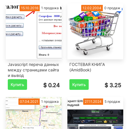
15.10.2016
1 продажа
12.02.2004
0 продаж
Javascript переча данных
ГОСТЕВАЯ КНИГА
между страницами сайта
(AmidBook)
и вывод
Купить
$ 0.24
Купить
$ 3.25
07.04.2021
1 продажа
27.11.2024
5 продаж