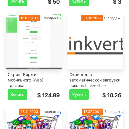
Купить
$ 50
Купить
$ 3
фреймов!!!
19.06.2017
1 продажа
30.08.2022
0 продаж
Скрипт Биржи
Скрипт для
мобильного (Wap)
автоматической загрузки
трафика
ссылок Linkvertise
Купить
$ 124.89
Купить
$ 10.26
13.11.2003
1 продажа
17.07.2004
5 продаж