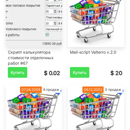
Скрипт калькулятора
Mail-script Valterro v.2.0
стоимости отделочных
работ #67
Купить
$ 0.02
Купить
$ 20
07.06.2008
6 продаж
06.12.2002
0 продаж