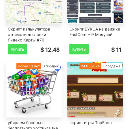
Скрипт калькулятора
Скрипт БУКСА на движке
стоимсти доставки
FastCore + 9 Модулей
Яндекс Карты #76
Купить
$ 12.48
Купить
$ 11
Более 10 лет
0 продаж
24.05.2024
1 продажа
убираем банеры с
скрипт игры TopFarm
бесплатного хостинга (на