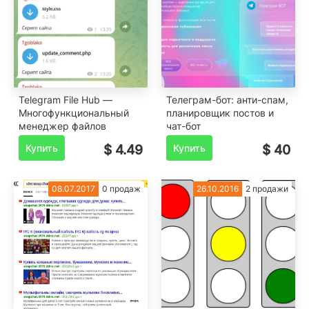
Telegram File Hub —
Телеграм-бот: анти-спам,
Многофункциональный
планировщик постов и
менеджер файлов
чат-бот
Купить
$ 4.49
Купить
$ 40
08.07.2017
0 продаж
26.10.2016
2 продажи