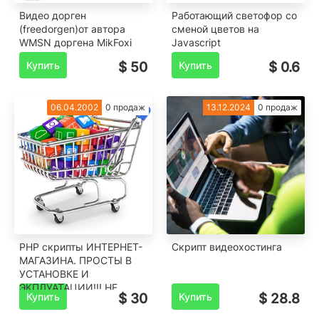
Видео дорген
Работающий светофор со
(freedorgen)от автора
сменой цветов на
WMSN доргена MikFoxi
Javascript
Купить
$ 50
Купить
$ 0.6
06.04.2002
0 продаж
13.12.2024
0 продаж
PHP скрипты ИНТЕРНЕТ-
Скрипт видеохостинга
МАГАЗИНА. ПРОСТЫ В
УСТАНОВКЕ И
ЭКПЛУАТАЦИИ!!! НЕ
Купить
$ 30
Купить
$ 28.8
ДОРОГО