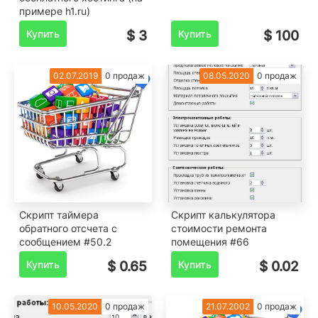
примере h1.ru)
Купить
$ 3
Купить
$ 100
02.07.2019
0 продаж
08.05.2020
0 продаж
Скрипт таймера
Скрипт калькулятора
обратного отсчета с
стоимости ремонта
сообщением #50.2
помещения #66
Купить
$ 0.65
Купить
$ 0.02
10.05.2020
0 продаж
21.07.2002
0 продаж