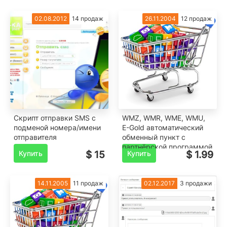
02.08.2012
14 продаж
26.11.2004
12 продаж
Скрипт отправки SMS с
WMZ, WMR, WME, WMU,
подменой номера/имени
E-Gold автоматический
отправителя
обменный пункт с
партнёрской программой
Купить
$ 15
Купить
$ 1.99
14.11.2005
11 продаж
02.12.2017
3 продажи