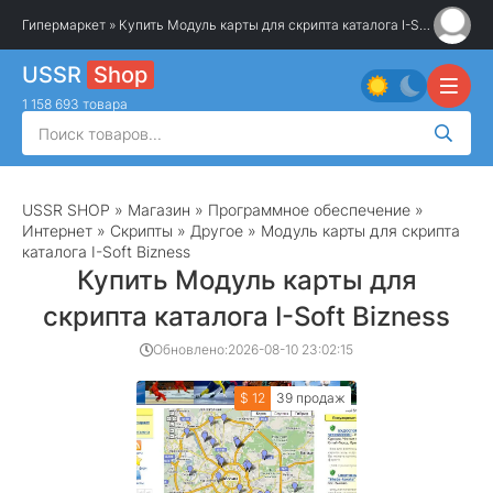
Гипермаркет
» Купить Модуль карты для скрипта каталога I-Soft Bizness
USSR
Shop
1 158 693 товара
USSR SHOP
»
Магазин
»
Программное обеспечение
»
Интернет
»
Скрипты
»
Другое
» Модуль карты для скрипта
каталога I-Soft Bizness
Купить Модуль карты для
скрипта каталога I-Soft Bizness
Обновлено:
2026-08-10 23:02:15
$ 12
39 продаж