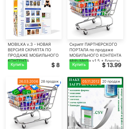
MOBILKA v.3 - НОВАЯ
Скрипт ПАРТНЕРСКОГО
ВЕРСИЯ СКРИПТА ПО
ПОРТАЛА по продаже
ПРОДАЖЕ МОБИЛЬНОГО
МОБИЛЬНОГО КОНТЕНТА
КОНТЕНТА
Mob-Media v1.5 + Бонусы
Купить
$ 8
Купить
$ 13.99
для раскрутки
26.03.2006
28 продаж
05.11.2012
20 продаж