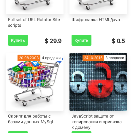
Full set of URL Rotator Site
Шифровалка HTML/java
scripts
Купить
$ 29.9
Купить
$ 0.5
20.08.2003
4 продажи
24.10.2016
3 продажи
Скрипт для работы с
JavaScript защита от
базами данных MySql
копирования и привязка
к домену