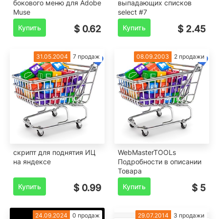
бокового меню для Adobe
выпадающих списков
Muse
select #7
Купить
$ 0.62
Купить
$ 2.45
31.05.2004
7 продаж
08.09.2003
2 продажи
скрипт для поднятия ИЦ
WebMasterTOOLs
на яндексе
Подробности в описании
Товара
Купить
$ 0.99
Купить
$ 5
24.09.2024
0 продаж
29.07.2014
3 продажи