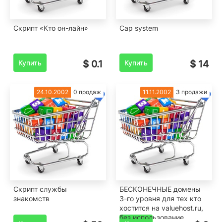
Скрипт «Кто он-лайн»
Cap system
Купить
$ 0.1
Купить
$ 14
24.10.2002
0 продаж
11.11.2002
3 продажи
Скрипт службы
БЕСКОНЕЧНЫЕ домены
знакомств
3-го уровня для тех кто
хостится на valuehost.ru,
без использование