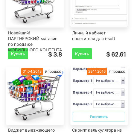
Новейший!
Личный кабинет
ПАРТНЁРСКИЙ магазин
посетителя для i-soft
по продаже
МОБИЛЬНОГО КОНТЕНТА
Купить
$ 3.8
Купить
$ 62.61
- Мобильные
развлечения
01.04.2018
9 продаж
29.11.2016
7 продаж
Виджет выезжающего
Скрипт калькулятора из