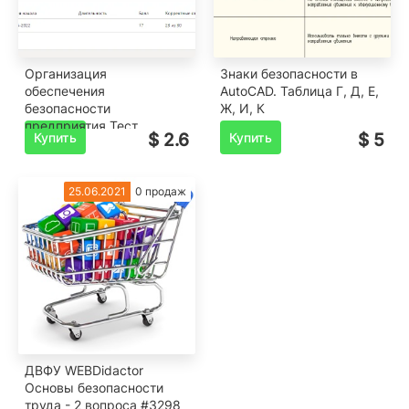
Организация
Знаки безопасности в
обеспечения
AutoCAD. Таблица Г, Д, Е,
безопасности
Ж, И, К
предприятия.Тест
Купить
$ 2.6
Купить
$ 5
25.06.2021
0 продаж
ДВФУ WEBDidactor
Основы безопасности
труда - 2 вопроса #3298