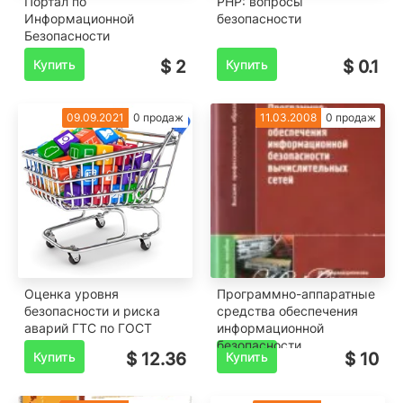
Портал по
PHP: вопросы
Информационной
безопасности
Безопасности
Купить
$ 2
Купить
$ 0.1
09.09.2021
0 продаж
11.03.2008
0 продаж
Оценка уровня
Программно-аппаратные
безопасности и риска
средства обеспечения
аварий ГТС по ГОСТ
информационной
безопасности
Купить
$ 12.36
Купить
$ 10
вычислительных сетей