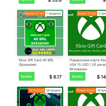
$ 53.9
$
Более 10 лет
1 продажа
Более 10 лет
0 пр
Xbox Gift Card 40 BRL
Подарочная карта Xb
(Бразилия)
USA 15 USD | US регио
Мгновенно
Купить
$ 8.17
Купить
$ 14
14.01.2025
28 продаж
Более 10 лет
18 пр