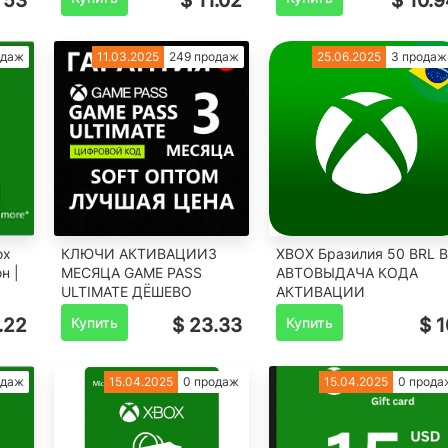
 53
$ 11.02
$ 10.9
одаж
11.03.2025
249 продаж
25.06.2025
3 продаж
ox
КЛЮЧИ АКТИВАЦИИ3
XBOX Бразилия 50 BRL 
н |
МЕСЯЦА GAME PASS
АВТОВЫДАЧА КОДА
ULTIMATE ДЁШЕВО
АКТИВАЦИИ
.22
Купить
$ 23.33
Купить
$ 1
одаж
15.04.2025
0 продаж
15.04.2025
0 прода