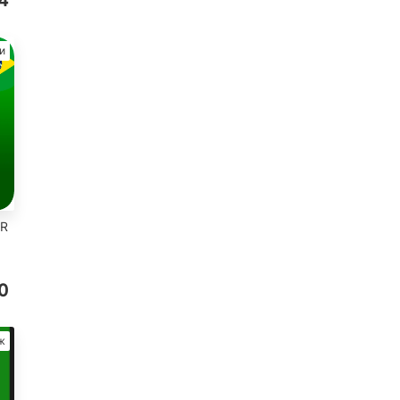
4
и
BR
0
ж