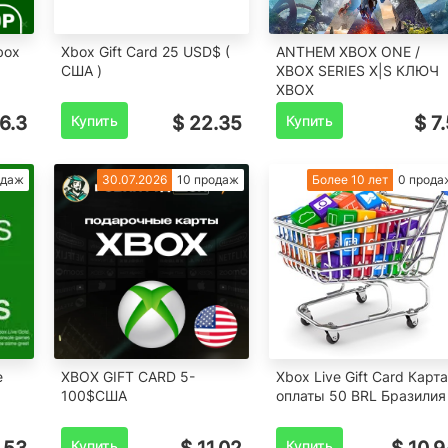
box
Xbox Gift Card 25 USD$ (
ANTHEM XBOX ONE /
США )
XBOX SERIES X|S КЛЮЧ
XBOX
6.3
Купить
$ 22.35
Купить
$ 7
одаж
30.07.2026
10 продаж
Более 10 лет
0 прода
e
XBOX GIFT CARD 5-
Xbox Live Gift Card Карта
100$США
оплаты 50 BRL Бразилия
Купить
Купить