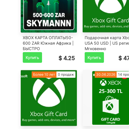
XBOX КАРТА ОПЛАТЫ50-
Подарочная карта Xb
600 ZAR Южная Африка |
USA 50 USD | US регио
БЫСТРО
Мгновенно
Купить
$ 4.25
Купить
$ 47
Более 10 лет
0 продаж
30.06.2026
14 пр