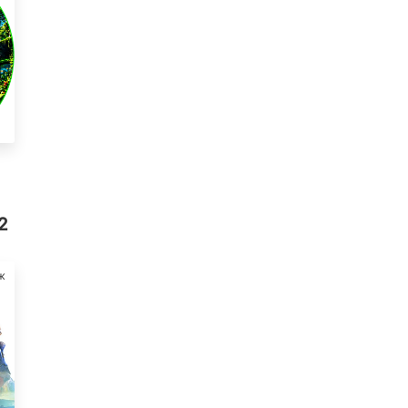
|
2
ж