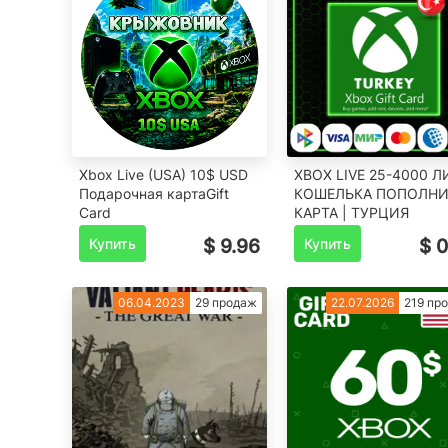
Xbox Live (USA) 10$ USD
XBOX LIVE 25-4000 Л
Подарочная картаGift
КОШЕЛЬКА ПОПОЛНИ
Card
КАРТА | ТУРЦИЯ
Купить
$ 9.96
Купить
$ 0
06.04.2023
29 продаж
22.07.2026
219 пр