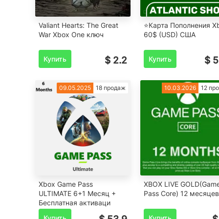
Valiant Hearts: The Great
⭐️Карта Пополнения X
War Xbox One ключ
60$ (USD) США
Купить
$ 2.2
Купить
$ 5
09.05.2025
18 продаж
10.03.2026
12 пр
Xbox Game Pass
XBOX LIVE GOLD(Gam
ULTIMATE 6+1 Месяц +
Pass Core) 12 месяцев
Бесплатная активаци
Купить
Купить