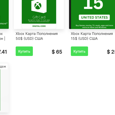
ox
Xbox Карта Пополнения
Xbox Карта Пополнения
н |
50$ (USD) США
15$ (USD) США
.41
Купить
$ 65
Купить
$ 2
одаж