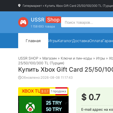
Гипермаркет
» Купить Xbox Gift Card 25/50/100/300 TL (Турци
USSR
Shop
1 158 693 товара
Главная
Игры
Каталог
Доставка
Оплата
Гаран
USSR SHOP
»
Магазин
»
Ключи и пин-коды
»
Игры
»
Xb
25/50/100/300 TL (Турция)
Купить Xbox Gift Card 25/50/10
Обновлено:
2026-08-08 11:17:43
$ 0.7
1 продажа
$ 0.7
E-mail адрес на к