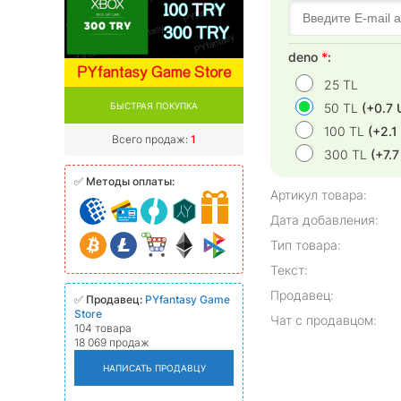
deno
*
:
25 TL
БЫСТРАЯ ПОКУПКА
50 TL
(+0.7 
100 TL
(+2.1
Всего продаж:
1
300 TL
(+7.
✅
Методы оплаты:
Артикул товара:
Дата добавления:
Тип товара:
Текст:
Продавец:
✅
Продавец:
PYfantasy Game
Store
Чат с продавцом:
104 товара
18 069 продаж
НАПИСАТЬ ПРОДАВЦУ