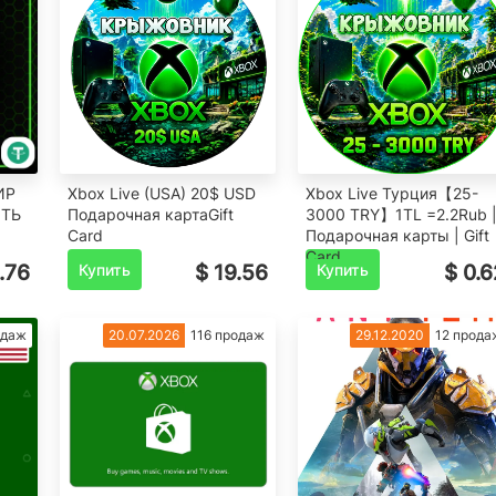
ИР
Xbox Live (USA) 20$ USD
Xbox Live Турция【25-
ТЬ
Подарочная картаGift
3000 TRY】1TL =2.2Rub 
Card
Подарочная карты | Gift
Card
.76
Купить
$ 19.56
Купить
$ 0.6
одаж
20.07.2026
116 продаж
29.12.2020
12 прода