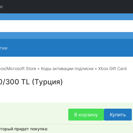
я)
тии
ox/Microsoft Store
»
Коды активации подписки
» Xbox Gift Card
0/300 TL (Турция)
В корзину
Купить
оторый придет покупка: