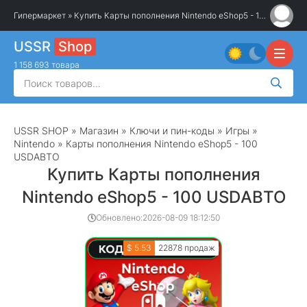
Гипермаркет
» Купить Карты пополнения Nintendo eShop5 - 100 USDАВТО
USSR
Shop
1 158 693 товара
USSR SHOP
»
Магазин
»
Ключи и пин-коды
»
Игры
»
Nintendo
» Карты пополнения Nintendo eShop5 - 100
USDАВТО
Купить Карты пополнения
Nintendo eShop5 - 100 USDАВТО
Обновлено:
2026-08-09 18:12:50
$ 5.53
22878 продаж