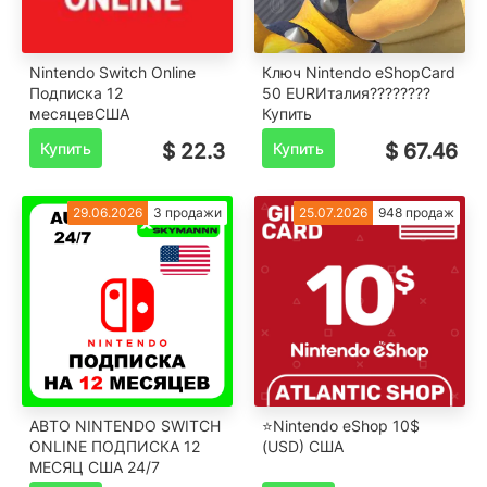
Nintendo Switch Online
Ключ Nintendo eShopCard
Подписка 12
50 EURИталия????????
месяцевСША
Купить
Купить
$ 22.3
Купить
$ 67.46
29.06.2026
3 продажи
25.07.2026
948 продаж
АВТО NINTENDO SWITCH
⭐️Nintendo eShop 10$
ONLINE ПОДПИСКА 12
(USD) США
МЕСЯЦ США 24/7