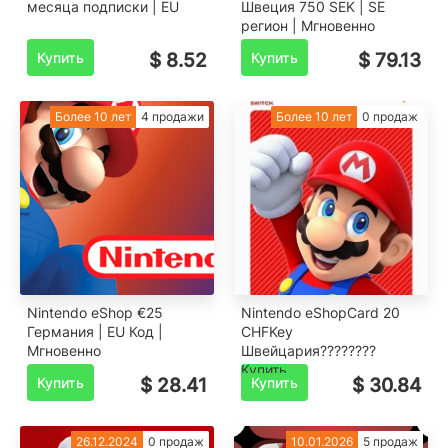
месяца подписки | EU
Швеция 750 SEK | SE
регион | Мгновенно
Купить
$ 8.52
Купить
$ 79.13
Более 10 лет
4 продажи
Более 10 лет
0 продаж
Nintendo eShop €25
Nintendo eShopCard 20
Германия | EU Код |
CHFKey
Мгновенно
Швейцария????????
Купить
Купить
$ 28.41
Купить
$ 30.84
26.12.2024
0 продаж
10.01.2026
5 продаж