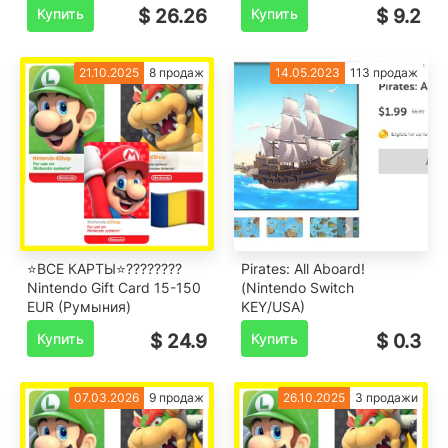
Купить
$ 26.26
Купить
$ 9.2
21.10.2025
8 продаж
14.05.2023
113 продаж
⭐️ВСЕ КАРТЫ⭐????????
Pirates: All Aboard!
Nintendo Gift Card 15-150
(Nintendo Switch
EUR (Румыния)
KEY/USA)
Купить
$ 24.9
Купить
$ 0.3
07.03.2026
9 продаж
26.10.2025
3 продажи