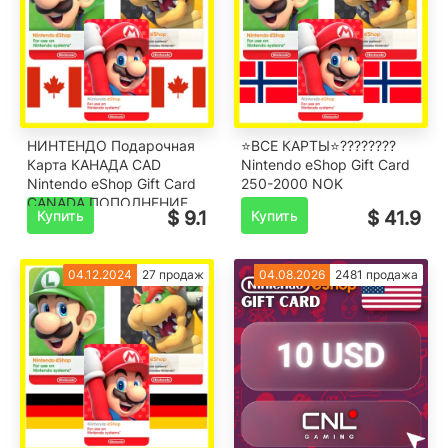
НИНТЕНДО Подарочная
⭐️ВСЕ КАРТЫ⭐????????
Карта КАНАДА CAD
Nintendo eShop Gift Card
Nintendo eShop Gift Card
250-2000 NOK
CANADA ПОПОЛНЕНИЕ
Купить
$ 9.1
Купить
$ 41.9
CA
04.12.2024
27 продаж
04.08.2026
2481 продажа