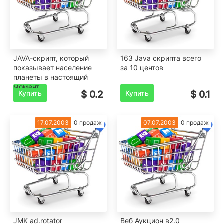
JAVA-скрипт, который
163 Java скрипта всего
показывает население
за 10 центов
планеты в настоящий
момент.
Купить
$ 0.2
Купить
$ 0.1
17.07.2003
0 продаж
07.07.2003
0 продаж
JMK ad.rotator
Веб Аукцион в2.0