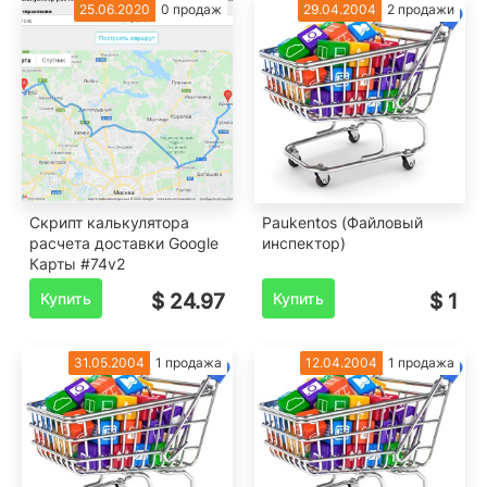
25.06.2020
0 продаж
29.04.2004
2 продажи
Скрипт калькулятора
Paukentos (Файловый
расчета доставки Google
инспектор)
Карты #74v2
Купить
$ 24.97
Купить
$ 1
31.05.2004
1 продажа
12.04.2004
1 продажа