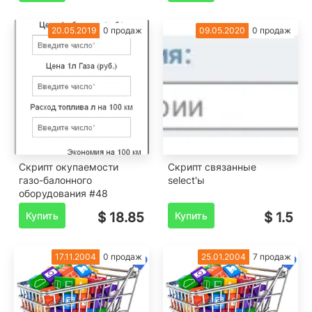
20.05.2019
0 продаж
09.05.2020
0 продаж
Скрипт окупаемости
Скрипт связанные
газо-балонного
select'ы
оборудования #48
Купить
$ 18.85
Купить
$ 1.5
17.11.2004
0 продаж
25.01.2004
7 продаж