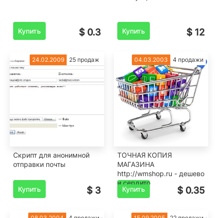
Купить
$ 0.3
Купить
$ 12
24.02.2009
25 продаж
04.03.2003
4 продажи
Скрипт для анонимной
ТОЧНАЯ КОПИЯ
отправки почты
МАГАЗИНА
http://wmshop.ru - дешево
и сердито
Купить
$ 3
Купить
$ 0.35
08.03.2004
4 продажи
15.09.2005
22 продажи