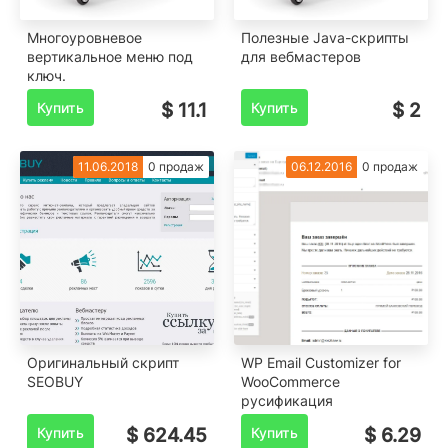
Многоуровневое
Полезные Java-скрипты
вертикальное меню под
для вебмастеров
ключ.
Купить
$ 11.1
Купить
$ 2
11.06.2018
0 продаж
06.12.2016
0 продаж
Оригинальный скрипт
WP Email Customizer for
SEOBUY
WooCommerce
русификация
Купить
$ 624.45
Купить
$ 6.29