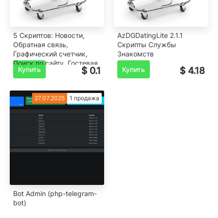
5 Скриптов: Новости,
AzDGDatingLite 2.1.1
Обратная связь,
Скрипты Службы
Графический счетчик,
Знакомств
Поиск по сайту, Гостевая
Купить
$ 0.1
Купить
$ 4.18
книга.
27.07.2025
1 продажа
Bot Admin (php-telegram-
bot)