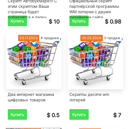
Скрипт Автобукмарк!!! С
Официальный скрипт
этим скриптом Ваша
партнёрской программы
страница будет
WM лотереи с двумя
добавлятся в папку
дизайнами сайта
Купить
$ 10
Купить
$ 0.98
Избранное "БЕЗ СПРОСА"
03.11.2003
4 продажи
30.05.2004
0 продаж
Два интернет магазина
Скрипты десяти wm
цифровых товаров
лотерей
Купить
$ 0.5
Купить
$ 7