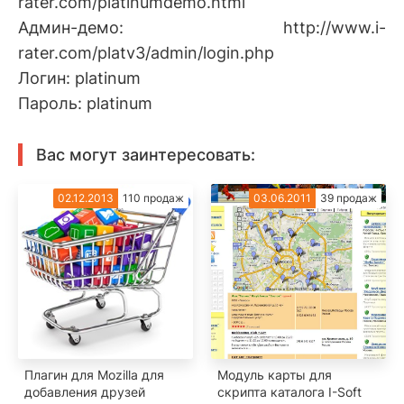
rater.com/platinumdemo.html
Админ-демо: http://www.i-
rater.com/platv3/admin/login.php
Логин: platinum
Пароль: platinum
Вас могут заинтересовать:
02.12.2013
110 продаж
03.06.2011
39 продаж
Плагин для Mozilla для
Модуль карты для
добавления друзей
скрипта каталога I-Soft