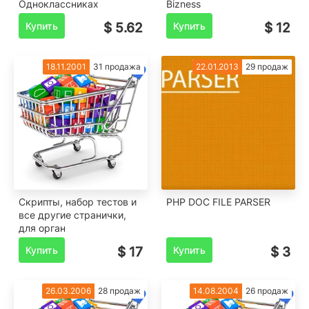
Одноклассниках
Bizness
Купить
$ 5.62
Купить
$ 12
18.11.2001
31 продажа
22.01.2013
29 продаж
Скрипты, набор тестов и
PHP DOC FILE PARSER
все другие странички,
для орган
Купить
$ 17
Купить
$ 3
26.03.2006
28 продаж
14.08.2004
26 продаж