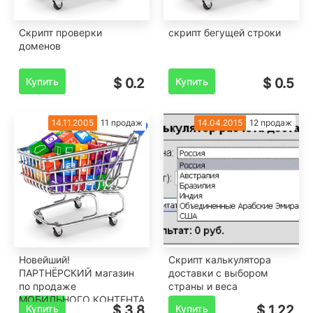
Скрипт проверки
скрипт бегущей строки
доменов
Купить
$ 0.2
Купить
$ 0.5
14.11.2005
11 продаж
14.04.2015
12 продаж
Новейший!
Скрипт калькулятора
ПАРТНЁРСКИЙ магазин
доставки с выбором
по продаже
страны и веса
МОБИЛЬНОГО КОНТЕНТА
Купить
$ 3.8
Купить
$ 1.22
- Мобильные