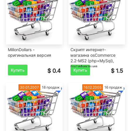
MillonDollars -
Скрипт интернет-
оригинальная версия
магазина osCommerce
2.2-MS2 (php+MySql),
русификация
Купить
$ 0.4
Купить
$ 1.5
30.01.2007
18 продаж
16.12.2005
16 продаж