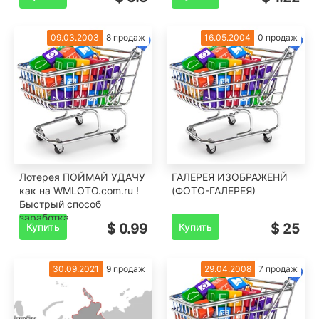
развлечения
09.03.2003
8 продаж
16.05.2004
0 продаж
Лотерея ПОЙМАЙ УДАЧУ
ГАЛЕРЕЯ ИЗОБРАЖЕНЙ
как на WMLOTO.com.ru !
(ФОТО-ГАЛЕРЕЯ)
Быстрый способ
заработка
Купить
$ 0.99
Купить
$ 25
30.09.2021
9 продаж
29.04.2008
7 продаж