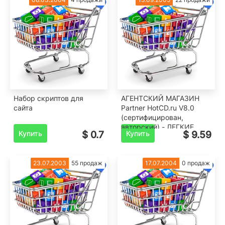
Набор скриптов для
АГЕНТСКИЙ МАГАЗИН
сайта
Partner HotCD.ru V8.0
(сертифицирован,
авторский) - ЛЕГКИЕ
Купить
$ 0.7
Купить
$ 9.59
ДЕНЬГИ КАЖДЫЙ ДЕНЬ
23.07.2003
55 продаж
17.07.2004
0 продаж