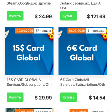
Steam,Google,Epic,другие
любых сервисах. ЦЕНА
USD
Купить
$ 24.99
Купить
$ 121.69
09.04.2026
87 продаж
19.03.2026
41 продажа
15$ CARD GLOBALAll
6€ Card GlobalAll
Services/Subscriptions/Others
Services/Subscriptions/Others
Купить
$ 29.99
Купить
$ 14.54
05.09.2022
37 продаж
01.02.2024
19 продаж