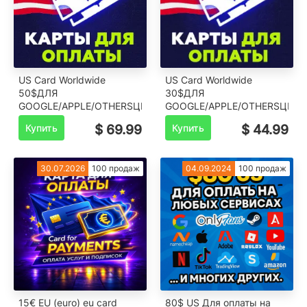
US Card Worldwide
US Card Worldwide
50$️ДЛЯ
30$️ДЛЯ
GOOGLE/APPLE/OTHERS️ЦЕНА
GOOGLE/APPLE/OTHERS️ЦЕНА
Купить
$ 69.99
Купить
$ 44.99
30.07.2026
100 продаж
04.09.2024
100 продаж
15€ EU (euro) eu card
80$ US Для оплаты на