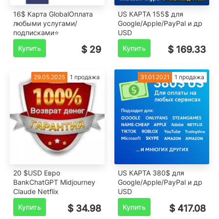
16$ Карта GlobalОплата
US КАРТА 155$ для
любыми услугами/
Google/Apple/PayPal и др
подписками⭐
USD
Купить
$ 29
Купить
$ 169.33
29.05.2025
1 продажа
31.01.2021
1 продажа
20 $USD Евро
US КАРТА 380$ для
BankChatGPT Midjourney
Google/Apple/PayPal и др
Claude Netflix
USD
Купить
$ 34.98
Купить
$ 417.08