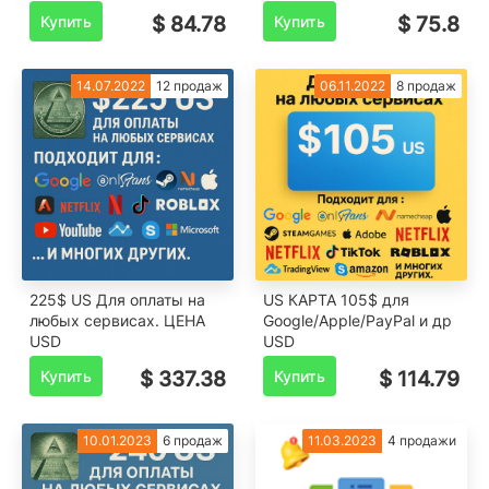
Купить
$ 84.78
Купить
$ 75.8
14.07.2022
12 продаж
06.11.2022
8 продаж
225$ US Для оплаты на
US КАРТА 105$ для
любых сервисах. ЦЕНА
Google/Apple/PayPal и др
USD
USD
Купить
$ 337.38
Купить
$ 114.79
10.01.2023
6 продаж
11.03.2023
4 продажи