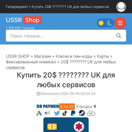
Гипермаркет
» Купить 20$ ???????? UK для любых сервисов
USSR
Shop
1 158 693 товара
USSR SHOP
»
Магазин
»
Ключи и пин-коды
»
Карты
»
Фиксированный номинал
» 20$ ???????? UK для любых
сервисов
Купить 20$ ???????? UK для
любых сервисов
Обновлено:
2026-08-06 09:44:34
$ 35.35
8 продаж