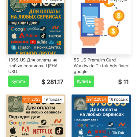
185$ US Для оплаты на
5$ US Premuim Card
любых сервисах. ЦЕНА
Worldwide Tiktok Ads fiverr
USD
google
Купить
$ 281.17
Купить
$ 11
11.11.2023
19 продаж
29.12.2024
18 продаж