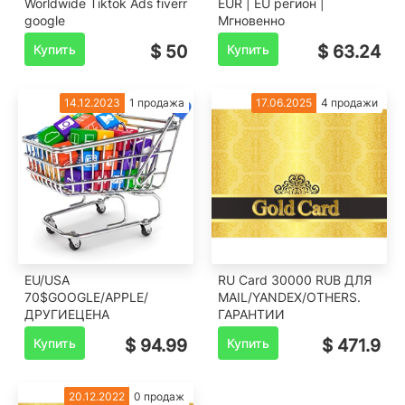
Worldwide Tiktok Ads fiverr
EUR | EU регион |
google
Мгновенно
Купить
$ 50
Купить
$ 63.24
14.12.2023
1 продажа
17.06.2025
4 продажи
EU/USA
RU Card 30000 RUB ДЛЯ
70$️GOOGLE/APPLE/
MAIL/YANDEX/OTHERS.
ДРУГИЕ️ЦЕНА
ГАРАНТИИ
Купить
$ 94.99
Купить
$ 471.9
20.12.2022
0 продаж