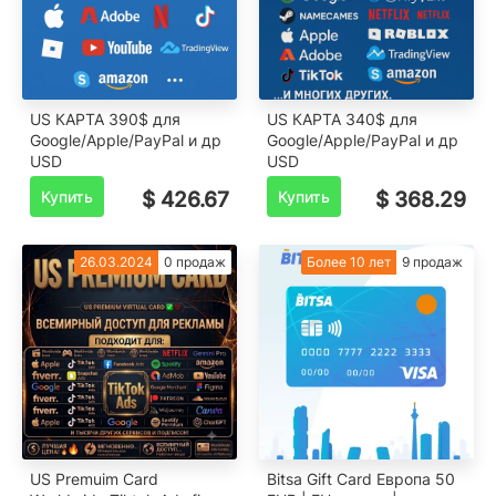
US КАРТА 390$ для
US КАРТА 340$ для
Google/Apple/PayPal и др
Google/Apple/PayPal и др
USD
USD
Купить
$ 426.67
Купить
$ 368.29
26.03.2024
0 продаж
Более 10 лет
9 продаж
US Premuim Card
Bitsa Gift Card Европа 50