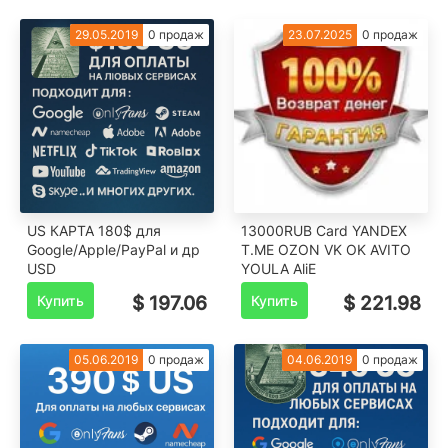
29.05.2019
0 продаж
23.07.2025
0 продаж
US КАРТА 180$ для
13000RUB Card YANDEX
Google/Apple/PayPal и др
T.ME OZON VK OK AVITO
USD
YOULA AliE
Купить
$ 197.06
Купить
$ 221.98
05.06.2019
0 продаж
04.06.2019
0 продаж