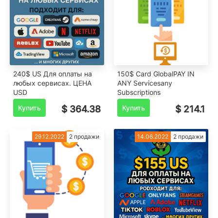
240$ US Для оплаты на
150$ Card GlobalPAY IN
любых сервисах. ЦЕНА
ANY Servicesany
USD
Subscriptions
Купить
$ 364.38
Купить
$ 214.1
29.12.2022
2 продажи
14.06.2022
2 продажи